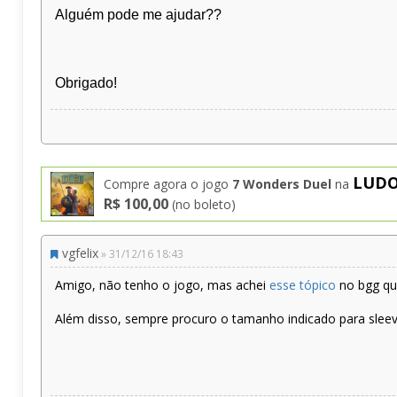
Alguém pode me ajudar??
Obrigado!
LUD
Compre agora o jogo
7 Wonders Duel
na
R$ 100,00
(no boleto)
vgfelix
» 31/12/16 18:43
Amigo, não tenho o jogo, mas achei
esse tópico
no bgg que
Além disso, sempre procuro o tamanho indicado para slee