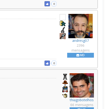
0
andresg07
2396
mensagens
MD
0
thiagobotelhos
66 mensagens