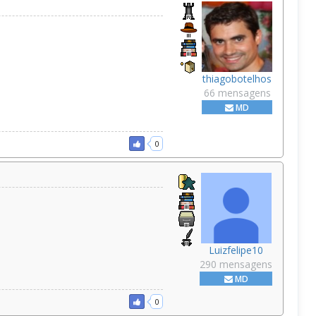
thiagobotelhos
66 mensagens
MD
0
Luizfelipe10
290 mensagens
MD
0