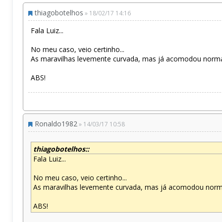
thiagobotelhos
» 18/02/17 14:16
Fala Luiz...
No meu caso, veio certinho...
As maravilhas levemente curvada, mas já acomodou normal
ABS!
Ronaldo1982
» 14/03/17 10:58
thiagobotelhos::
Fala Luiz...
No meu caso, veio certinho...
As maravilhas levemente curvada, mas já acomodou norma
ABS!