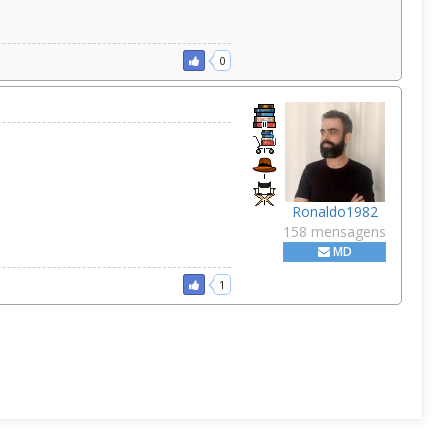
0
Ronaldo1982
158 mensagens
MD
1