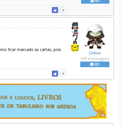
MD
0
o ficar marcado as cartas, pois
Drikun
349 mensagens
MD
0