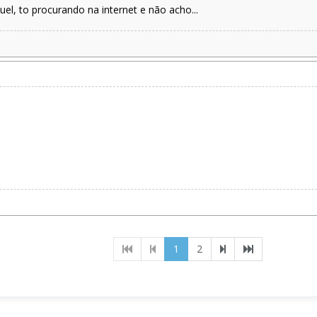
l, to procurando na internet e não acho...
(current)
1
2