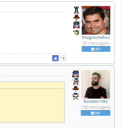
thiagobotelhos
66 mensagens
MD
0
Ronaldo1982
158 mensagens
MD