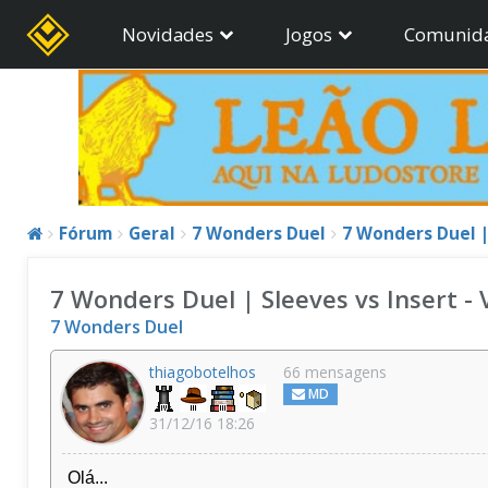
Novidades
Jogos
Comunid
Fórum
Geral
7 Wonders Duel
7 Wonders Duel |
7 Wonders Duel | Sleeves vs Insert -
7 Wonders Duel
thiagobotelhos
66 mensagens
MD
31/12/16 18:26
Olá...