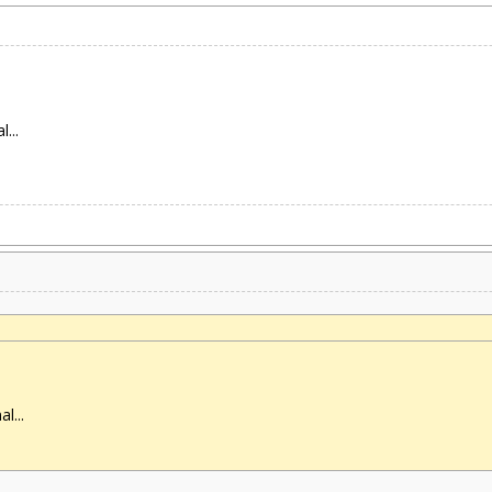
...
l...