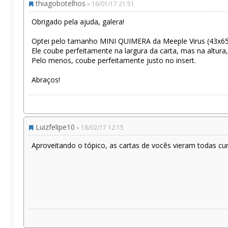
thiagobotelhos
» 16/01/17 21:51
Obrigado pela ajuda, galera!
Optei pelo tamanho MINI QUIMERA da Meeple Virus (43x6
Ele coube perfeitamente na largura da carta, mas na altura
Pelo menos, coube perfeitamente justo no insert.
Abraços!
Luizfelipe10
» 18/02/17 12:15
Aproveitando o tópico, as cartas de vocês vieram todas cu