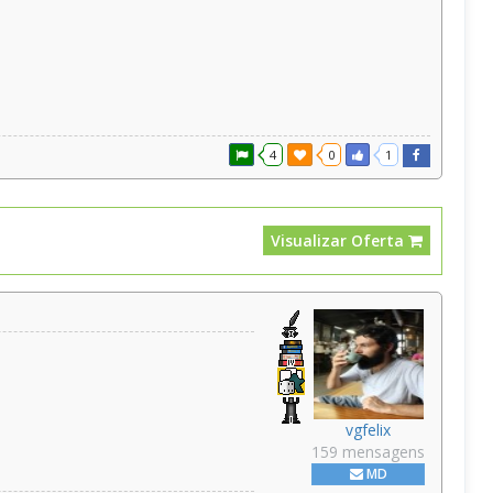
4
0
1
Visualizar Oferta
vgfelix
159 mensagens
MD