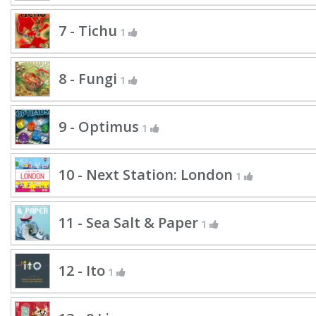
7 - Tichu
1
8 - Fungi
1
9 - Optimus
1
10 - Next Station: London
1
11 - Sea Salt & Paper
1
12 - Ito
1