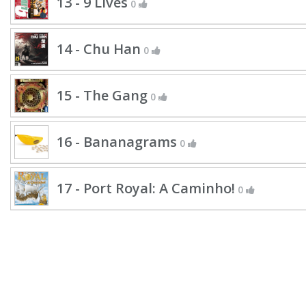
13 - 9 Lives
0
14 - Chu Han
0
15 - The Gang
0
16 - Bananagrams
0
17 - Port Royal: A Caminho!
0