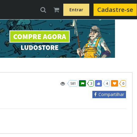
Cadastre-se
Entrar
581
3
4
0
Compartilhar