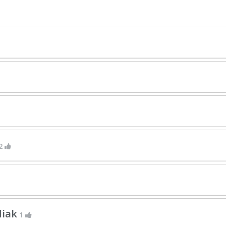
2
diak
1