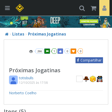
Listas
Próximas Jogatinas
266
1
0
0
Compartilhar
Próximas Jogatinas
totisbulls
12/10/2025 às 17:58
Norberto Coelho
Itens (5)