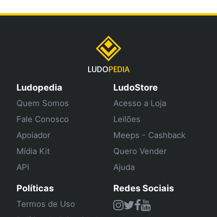
LUDO
PEDIA
Ludopedia
LudoStore
Quem Somos
Acesso a Loja
Fale Conosco
Leilões
Apoiador
Meeps - Cashback
Mídia Kit
Quero Vender
API
Ajuda
Políticas
Redes Sociais
Termos de Uso