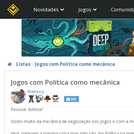
Novidades
Jogos
Comunid
Listas
Jogos com Política como mecânica
Jogos com Política como mecânica
Wamucy
MD
Pessoal. Beleza?
Gosto muito da mecânica de negociação nos jogos e com a mecân
Veja, parecem a mesma coisa mas não são. Na Política na maio