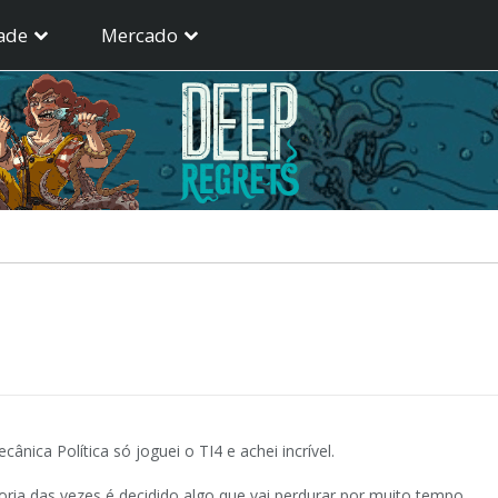
ade
Mercado
ica Política só joguei o TI4 e achei incrível.
ria das vezes é decidido algo que vai perdurar por muito tempo.