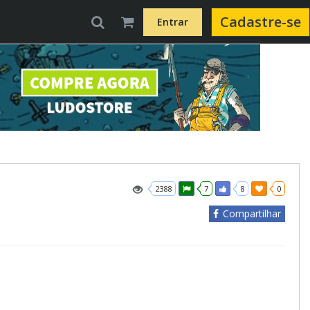
Cadastre-se
Entrar
2388
7
8
0
Compartilhar