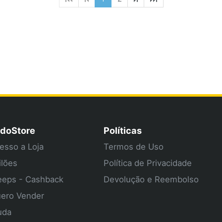
doStore
Políticas
esso a Loja
Termos de Uso
ilões
Política de Privacidade
eps - Cashback
Devolução e Reembolso
ero Vender
uda