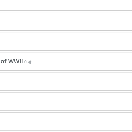
e of WWII
0