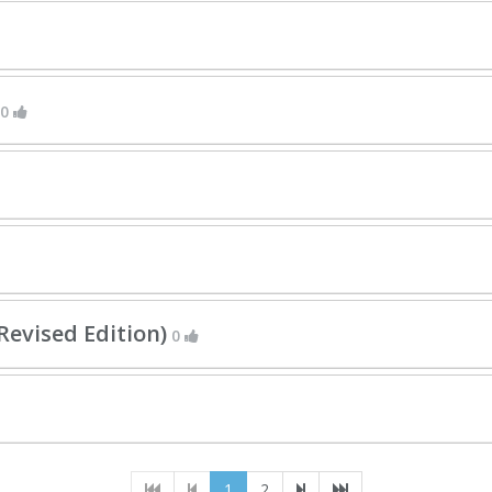
0
evised Edition)
0
(current)
1
2