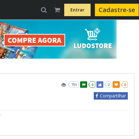
Cadastre-se
Entrar
751
4
2
0
Compartilhar
.