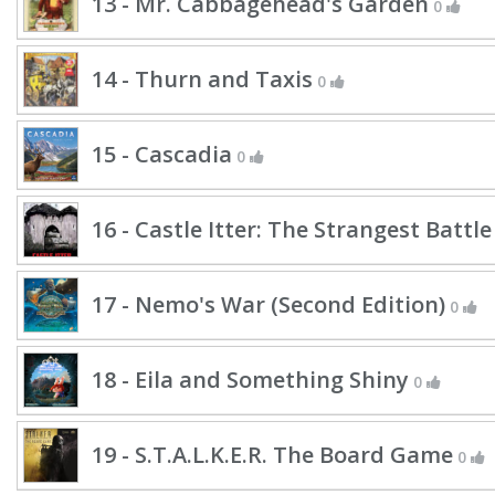
13 - Mr. Cabbagehead's Garden
0
14 - Thurn and Taxis
0
15 - Cascadia
0
16 - Castle Itter: The Strangest Battl
17 - Nemo's War (Second Edition)
0
18 - Eila and Something Shiny
0
19 - S.T.A.L.K.E.R. The Board Game
0