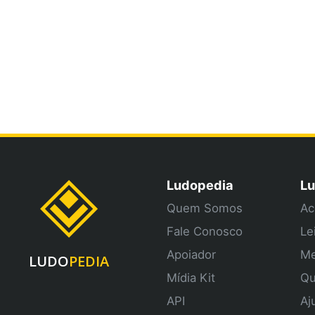
Ludopedia
Lu
Quem Somos
Ac
Fale Conosco
Le
Apoiador
Me
LUDO
PEDIA
Mídia Kit
Qu
API
Aj