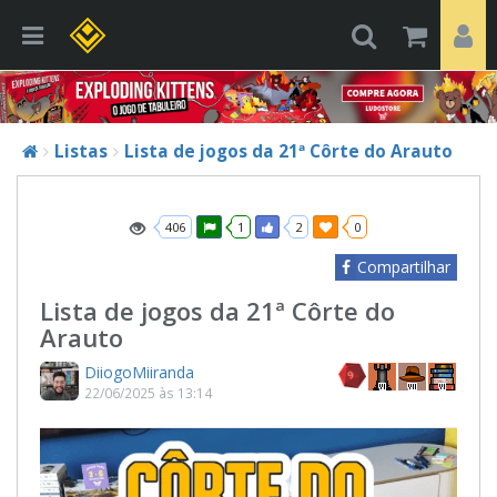
Listas
Lista de jogos da 21ª Côrte do Arauto
406
1
2
0
Compartilhar
Lista de jogos da 21ª Côrte do
Arauto
DiiogoMiiranda
22/06/2025 às 13:14