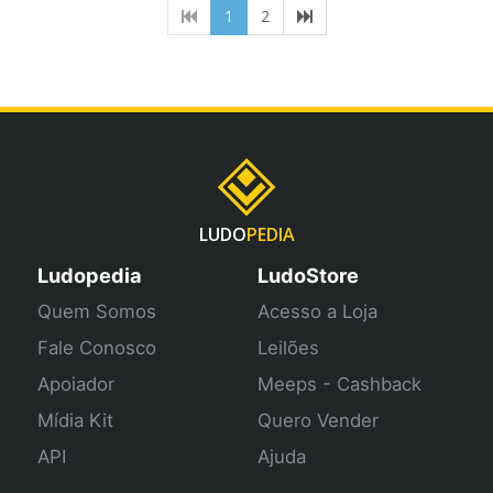
(current)
1
2
LUDO
PEDIA
Ludopedia
LudoStore
Quem Somos
Acesso a Loja
Fale Conosco
Leilões
Apoiador
Meeps - Cashback
Mídia Kit
Quero Vender
API
Ajuda