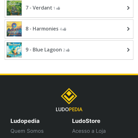
7 - Verdant
1
8 - Harmonies
4
9 - Blue Lagoon
2
LUDO
PEDIA
Ludopedia
LudoStore
Quem Somos
Acesso a Loja