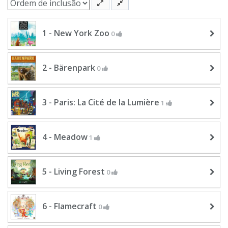
1 - New York Zoo
0
2 - Bärenpark
0
3 - Paris: La Cité de la Lumière
1
4 - Meadow
1
5 - Living Forest
0
6 - Flamecraft
0