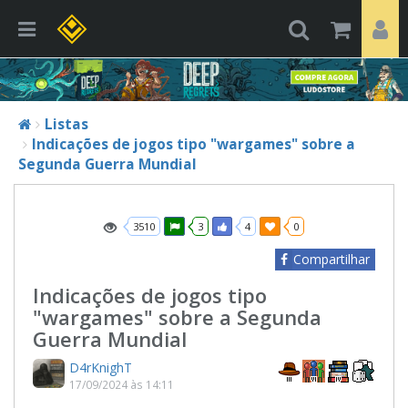
Listas
Indicações de jogos tipo "wargames" sobre a
Segunda Guerra Mundial
3510
3
4
0
Compartilhar
Indicações de jogos tipo
"wargames" sobre a Segunda
Guerra Mundial
D4rKnighT
17/09/2024 às 14:11