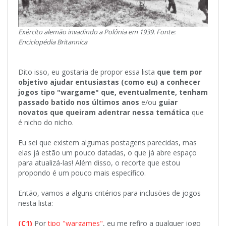
Exército alemão invadindo a Polônia em 1939. Fonte:
Enciclopédia Britannica
Dito isso, eu gostaria de propor essa lista
que tem por
objetivo ajudar entusiastas (como eu) a conhecer
jogos tipo "wargame" que, eventualmente, tenham
passado batido nos últimos anos
e/ou
guiar
novatos que queiram adentrar nessa temática
que
é nicho do nicho.
Eu sei que existem algumas postagens parecidas, mas
elas já estão um pouco datadas, o que já abre espaço
para atualizá-las! Além disso, o recorte que estou
propondo é um pouco mais específico.
Então, vamos a alguns critérios para inclusões de jogos
nesta lista:
(C1)
Por
tipo "wargames"
, eu me refiro a qualquer jogo