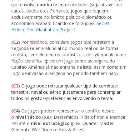
que envolva
combate
entre unidades (seja através de
cartas, dados etc). Portanto, jogos que foquem
exclusivamente no âmbito político-diplomático ou
econômico acabam ficando de fora (p.ex.
Secret
Hitler
e
The Manhattan Project
);
(C2)
Por
histórico
, considero jogos que retratem a
Segunda Guerra Mundial no mundo real ou de forma
realista, sem elementos fantásticos, de cyberpunk ou de
ficção científica. (p.ex: um jogo sobre as origens do
Capitão América já não entraria na lista, assim como um
jogo de invasão alienígena no período também não);
(C3)
O jogo pode retratar qualquer tipo de combate:
terrestre, naval ou aéreo justamente para contemplar
todos os gostos/preferências envolvendo o tema;
(C4)
Os jogos podem representar o conflito desde
o
nível tático
(p.ex: Destemidos, Tide of Iron e Memoir
44) até o
nível estratégico
(p.ex: Quarter Master
General e War Room e Axis & Allies);