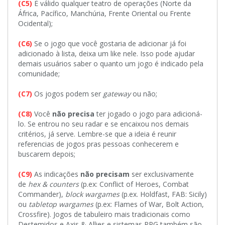
(C5)
É válido qualquer teatro de operações (Norte da
África, Pacífico, Manchúria, Frente Oriental ou Frente
Ocidental);
(C6)
Se o jogo que você gostaria de adicionar já foi
adicionado à lista, deixa um like nele. Isso pode ajudar
demais usuários saber o quanto um jogo é indicado pela
comunidade;
(C7)
Os jogos podem ser
gateway
ou não;
(C8)
Você
não precisa
ter jogado o jogo para adicioná-
lo. Se entrou no seu radar e se encaixou nos demais
critérios, já serve. Lembre-se que a ideia é reunir
referencias de jogos pras pessoas conhecerem e
buscarem depois;
(C9)
As indicações
não precisam
ser exclusivamente
de
hex & counters
(p.ex: Conflict of Heroes, Combat
Commander),
block wargames
(p.ex. Holdfast, FAB: Sicily)
ou
tabletop wargames
(p.ex: Flames of War, Bolt Action,
Crossfire). Jogos de tabuleiro mais tradicionais como
Destemidos e Axis & Allies e sistemas RPG também são