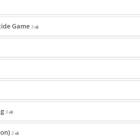
icide Game
3
ng
3
ion)
2