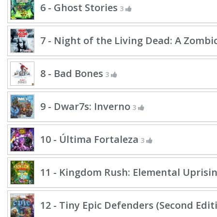
6 - Ghost Stories
3
7 - Night of the Living Dead: A Zomb
8 - Bad Bones
3
9 - Dwar7s: Inverno
3
10 - Última Fortaleza
3
11 - Kingdom Rush: Elemental Uprisi
12 - Tiny Epic Defenders (Second Edit