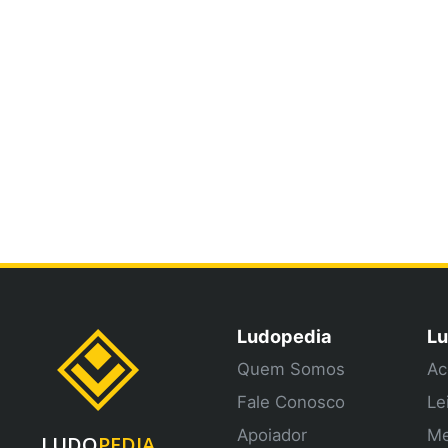
Ludopedia
Lu
Quem Somos
Ac
Fale Conosco
Le
Apoiador
Me
LUDO
PEDIA