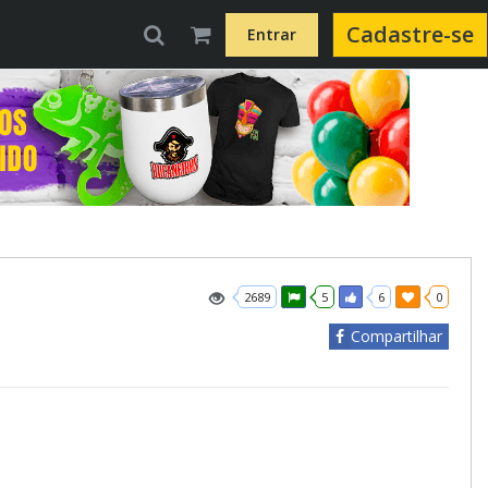
Cadastre-se
Entrar
2689
5
6
0
Compartilhar