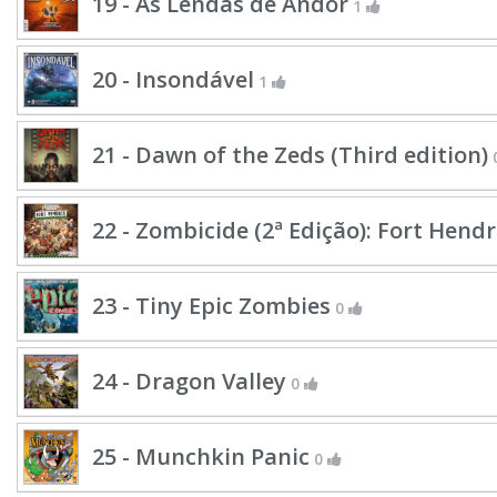
19 - As Lendas de Andor
1
20 - Insondável
1
21 - Dawn of the Zeds (Third edition)
22 - Zombicide (2ª Edição): Fort Hendr
23 - Tiny Epic Zombies
0
24 - Dragon Valley
0
25 - Munchkin Panic
0