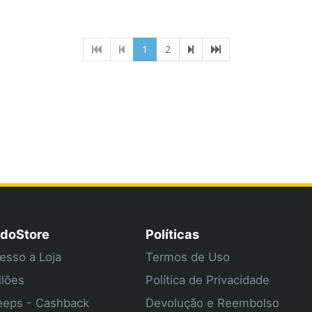
(current)
1
2
doStore
Políticas
esso a Loja
Termos de Uso
ilões
Política de Privacidade
eps - Cashback
Devolução e Reembolso