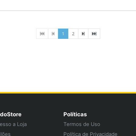
(current)
1
2
doStore
Políticas
esso a Loja
Termos de Uso
ilões
Política de Privacidade