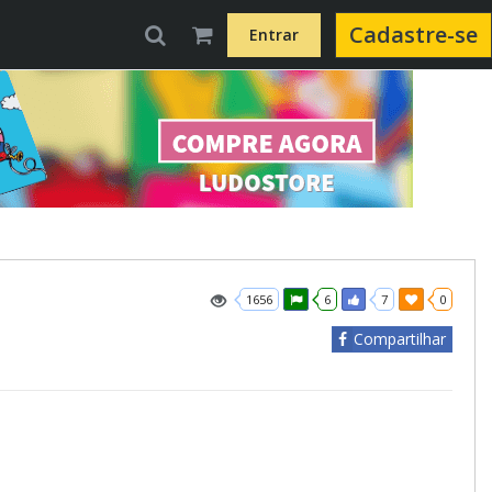
Cadastre-se
Entrar
1656
6
7
0
Compartilhar