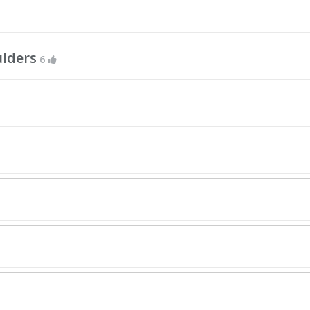
ulders
6