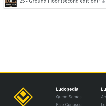
25 - Ground Floor (second edition)
1
Ludopedia
Lu
Quem Somos
Ac
Fale Conosco
Le