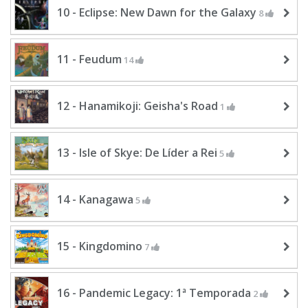
10 - Eclipse: New Dawn for the Galaxy
8
11 - Feudum
14
12 - Hanamikoji: Geisha's Road
1
13 - Isle of Skye: De Líder a Rei
5
14 - Kanagawa
5
15 - Kingdomino
7
16 - Pandemic Legacy: 1ª Temporada
2