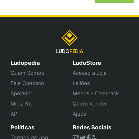
LUDO
PEDIA
Ludopedia
LudoStore
Quem Somos
Acesso a Loja
Fale Conosco
Leilões
Apoiador
Meeps - Cashback
Mídia Kit
Quero Vender
API
Ajuda
Políticas
Redes Sociais
Termos de Uso