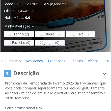
Idade
12 +
120 min
1 a 5 jogadores
Editora :
FryxGames
Nota Média:
0.0
Minha Avaliação:
-
Tenho (2)
Quero (0)
Tive (0)
Favorito (0)
Joguei (0)
Resumo
Avaliações
Expansões
Tópicos
Vídeos
Ima
Descrição
Promoção da Temporada de Inverno 2025 da FryxGames, que
você pode comprar separadamente ou receber gratuitamente
ao fazer um pedido em sua loja virtual entre 1º de dezembro e
28 de fevereiro.
Carta promocional X76.