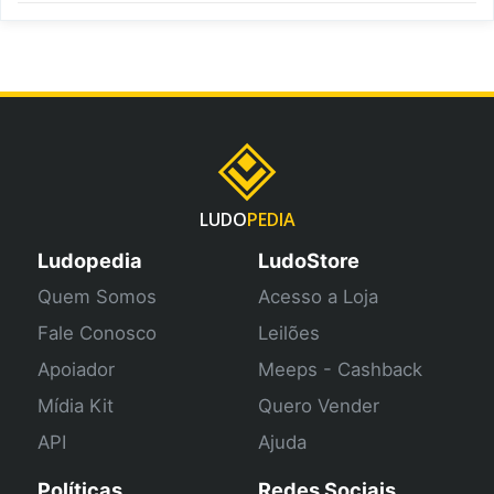
LUDO
PEDIA
Ludopedia
LudoStore
Quem Somos
Acesso a Loja
Fale Conosco
Leilões
Apoiador
Meeps - Cashback
Mídia Kit
Quero Vender
API
Ajuda
Políticas
Redes Sociais