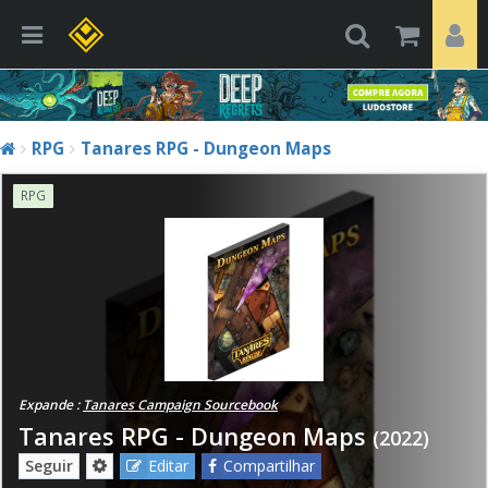
RPG
Tanares RPG - Dungeon Maps
RPG
Expande :
Tanares Campaign Sourcebook
Tanares RPG - Dungeon Maps
(2022)
Seguir
Editar
Compartilhar