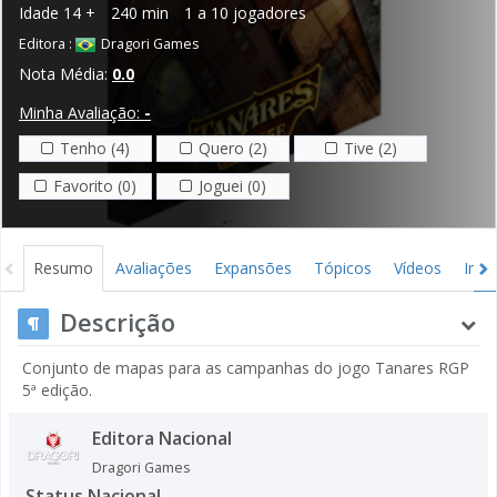
Idade
14 +
240 min
1 a 10 jogadores
Editora :
Dragori Games
Nota Média:
0.0
Minha Avaliação:
-
Tenho (4)
Quero (2)
Tive (2)
Favorito (0)
Joguei (0)
Resumo
Avaliações
Expansões
Tópicos
Vídeos
Ima
Descrição
Conjunto de mapas para as campanhas do jogo Tanares RGP
5ª edição.
Editora Nacional
Dragori Games
Status Nacional