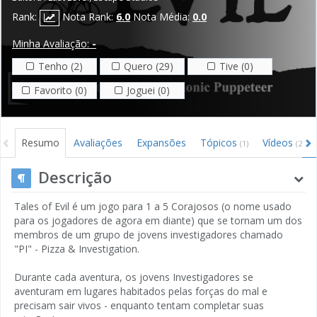
Rank:
Nota Rank:
6.0
Nota Média:
0.0
Minha Avaliação:
-
Tenho (2)
Quero (29)
Tive (0)
Favorito (0)
Joguei (0)
Resumo
Avaliações
Expansões
Tópicos
Vídeos
(1)
(2)
Descrição
Tales of Evil é um jogo para 1 a 5 Corajosos (o nome usado
para os jogadores de agora em diante) que se tornam um dos
membros de um grupo de jovens investigadores chamado
"PI" - Pizza & Investigation.
Durante cada aventura, os jovens Investigadores se
aventuram em lugares habitados pelas forças do mal e
precisam sair vivos - enquanto tentam completar suas