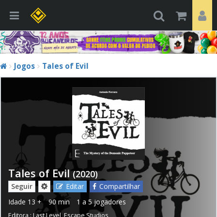
Jogos
Tales of Evil
Tales of Evil
(2020)
Seguir
Editar
Compartilhar
Idade
13 +
90 min
1 a 5 jogadores
Editora :
Last Level
,
Escape Studios