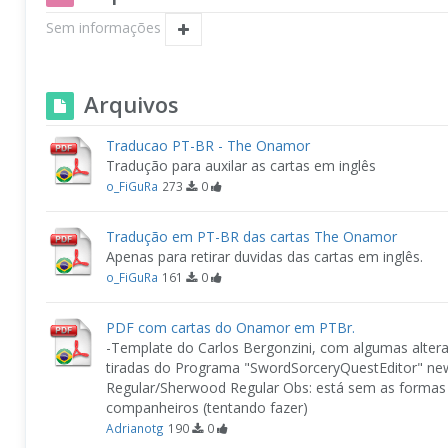
Sem informações
Arquivos
Traducao PT-BR - The Onamor
Tradução para auxilar as cartas em inglês
o_FiGuRa
273
0
Tradução em PT-BR das cartas The Onamor
Apenas para retirar duvidas das cartas em inglês.
o_FiGuRa
161
0
PDF com cartas do Onamor em PTBr.
-Template do Carlos Bergonzini, com algumas alter
tiradas do Programa "SwordSorceryQuestEditor" ne
Regular/Sherwood Regular Obs: está sem as formas 
companheiros (tentando fazer)
Adrianotg
190
0