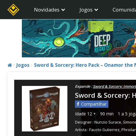
Novidades
Jogos
Comunid
Jogos
Sword & Sorcery: Hero Pack – Onamor th
Expande :
Sword & Sorcery: Immort
Sword & Sorcery:
Compartilhar
Idade
12 +
90 min
1 a 5 jo
Designer :
Nunzio Surace
,
Simon
Artista :
Fausto Gutierrez
,
Phroila