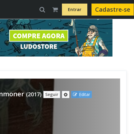
Cadastre-se
Entrar
ummoner
(2017)
Seguir
Editar