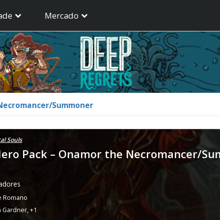
ade
Mercado
e Necromancer/Summoner
al Souls
 Hero Pack – Onamor the Necromancer/S
gadores
e Romano
n Gardner
,
+1