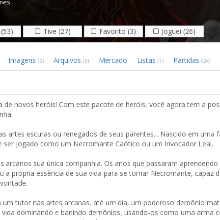
mes
(53)
Tive (27)
Favorito (3)
Joguei (26)
Imagens
Arquivos
Mercado
Listas
Partidas
(9)
(5)
(1)
(24)
de novos heróis! Com este pacote de heróis, você agora tem a poss
nha.
as artes escuras ou renegados de seus parentes... Nascido em uma f
de ser jogado como um Necromante Caótico ou um Invocador Leal.
arcanos sua única companhia. Os anos que passaram aprendendo 
a própria essência de sua vida para se tornar Necromante, capaz d
 vontade.
m tutor nas artes arcanas, até um dia, um poderoso demônio ma
sua vida dominando e banindo demônios, usando-os como uma arma c