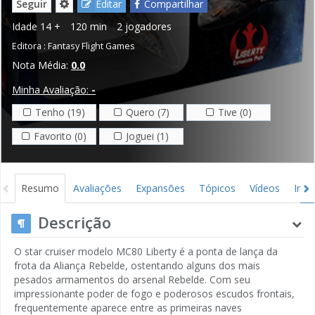
Seguir
Editar
Compartilhar
Idade
14 +
120 min
2 jogadores
Editora :
Fantasy Flight Games
Nota Média:
0.0
Minha Avaliação:
-
Tenho (19)
Quero (7)
Tive (0)
Favorito (0)
Joguei (1)
Resumo
Avaliações
Expansões
Tópicos
Vídeos
Ima
Descrição
O star cruiser modelo MC80 Liberty é a ponta de lança da
frota da Aliança Rebelde, ostentando alguns dos mais
pesados armamentos do arsenal Rebelde. Com seu
impressionante poder de fogo e poderosos escudos frontais,
frequentemente aparece entre as primeiras naves