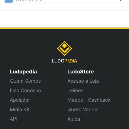
LUDO
PEDIA
Ludopedia
LudoStore
Quem Somos
Acesso a Loja
Fale Conosco
Leilões
Apoiador
Meeps - Cashback
Mídia Kit
Quero Vender
API
Ajuda