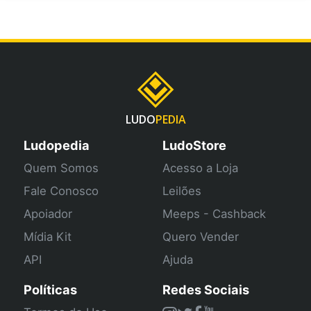
LUDO
PEDIA
Ludopedia
LudoStore
Quem Somos
Acesso a Loja
Fale Conosco
Leilões
Apoiador
Meeps - Cashback
Mídia Kit
Quero Vender
API
Ajuda
Políticas
Redes Sociais