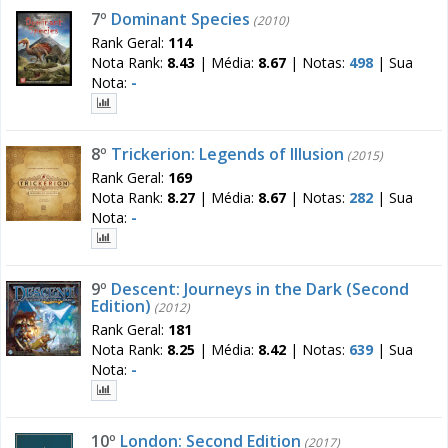
7º
Dominant Species
(2010)
Rank Geral:
114
Nota Rank:
8.43
|
Média:
8.67
|
Notas:
498
|
Sua
Nota:
-
8º
Trickerion: Legends of Illusion
(2015)
Rank Geral:
169
Nota Rank:
8.27
|
Média:
8.67
|
Notas:
282
|
Sua
Nota:
-
9º
Descent: Journeys in the Dark (Second
Edition)
(2012)
Rank Geral:
181
Nota Rank:
8.25
|
Média:
8.42
|
Notas:
639
|
Sua
Nota:
-
10º
London: Second Edition
(2017)