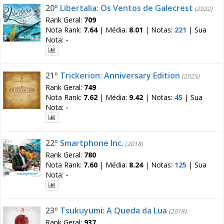
20º
Libertalia: Os Ventos de Galecrest
(2022)
Rank Geral:
709
Nota Rank:
7.64
|
Média:
8.01
|
Notas:
221
|
Sua
Nota:
-
21º
Trickerion: Anniversary Edition
(2025)
Rank Geral:
749
Nota Rank:
7.62
|
Média:
9.42
|
Notas:
45
|
Sua
Nota:
-
22º
Smartphone Inc.
(2018)
Rank Geral:
780
Nota Rank:
7.60
|
Média:
8.24
|
Notas:
125
|
Sua
Nota:
-
23º
Tsukuyumi: A Queda da Lua
(2018)
Rank Geral:
937