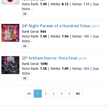
Nota Rank:
7.49
|
Média:
8.12
|
Notas:
118
|
Sua
Nota:
-
24º
Night Parade of a Hundred Yokai
(2021)
Rank Geral:
944
Nota Rank:
7.49
|
Média:
7.94
|
Notas:
165
|
Sua
Nota:
-
25º
Arkham Horror: Hora Final
(2019)
Rank Geral:
1095
Nota Rank:
7.38
|
Média:
7.69
|
Notas:
230
|
Sua
Nota:
-
(current)
1
2
3
4
5