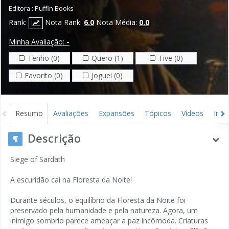
Editora :
Puffin Books
Rank:
Nota Rank:
6.0
Nota Média:
0.0
Minha Avaliação:
-
Tenho (0)
Quero (1)
Tive (0)
Favorito (0)
Joguei (0)
Resumo
Avaliações
Expansões
Tópicos
Vídeos
Ima
Descrição
Siege of Sardath
A escuridão cai na Floresta da Noite!
Durante séculos, o equilíbrio da Floresta da Noite foi
preservado pela humanidade e pela natureza. Agora, um
inimigo sombrio parece ameaçar a paz incômoda. Criaturas