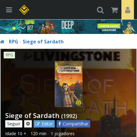
RPG
Siege of Sardath
RPG
Siege of Sardath
(1992)
Seguir
Editar
Compartilhar
Idade
10 +
120 min
1 jogadores