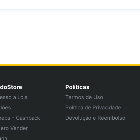
doStore
Políticas
esso a Loja
Termos de Uso
ilões
Política de Privacidade
eps - Cashback
Devolução e Reembolso
ero Vender
uda