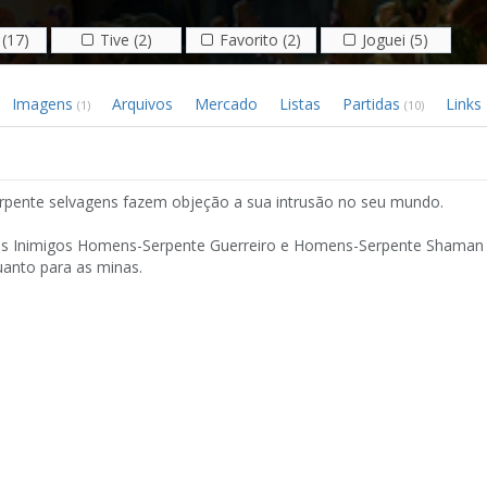
(17)
Tive (2)
Favorito (2)
Joguei (5)
Imagens
Arquivos
Mercado
Listas
Partidas
Links
(1)
(10)
rpente selvagens fazem objeção a sua intrusão no seu mundo.
 os Inimigos Homens-Serpente Guerreiro e Homens-Serpente Shaman
anto para as minas.