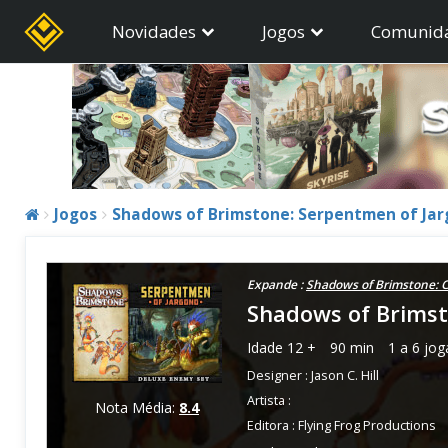
Novidades
Jogos
Comunid
Jogos
Shadows of Brimstone: Serpentmen of Ja
Expande :
Shadows of Brimstone: Ci
Shadows of Brimst
Idade
12 +
90 min
1 a 6 jo
Designer :
Jason C. Hill
Artista :
Nota Média:
8.4
Editora :
Flying Frog Productions