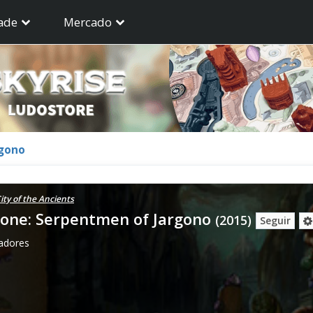
ade
Mercado
rgono
ty of the Ancients
one: Serpentmen of Jargono
(2015)
Seguir
gadores