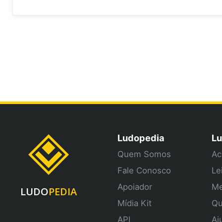
Ludopedia
Lu
Quem Somos
Ac
Fale Conosco
Le
Apoiador
Me
LUDO
PEDIA
Mídia Kit
Qu
API
Aj