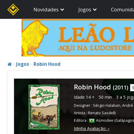
Novidades
Jogos
Comunid
Jogos
Robin Hood
Robin Hood
(2011)
Idade
14 +
50 min
3 a 5 jo
Designer :
Sérgio Halaban
,
André 
Artista :
Renato Sasdelli
Editora :
Asmodee (Galápagos
Minha Avaliação:
-