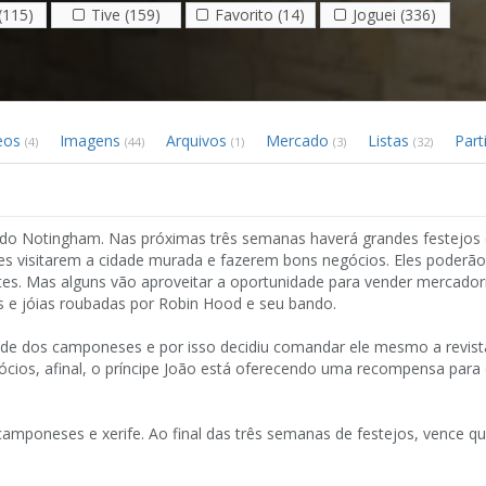
(115)
Tive (159)
Favorito (14)
Joguei (336)
eos
Imagens
Arquivos
Mercado
Listas
Part
(4)
(44)
(1)
(3)
(32)
ando Notingham. Nas próximas três semanas haverá grandes festejos
s visitarem a cidade murada e fazerem bons negócios. Eles poderão
es. Mas alguns vão aproveitar a oportunidade para vender mercadoria
s e jóias roubadas por Robin Hood e seu bando.
pode dos camponeses e por isso decidiu comandar ele mesmo a revist
ócios, afinal, o príncipe João está oferecendo uma recompensa para
 camponeses e xerife. Ao final das três semanas de festejos, vence 