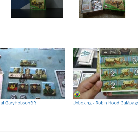
nal GaryHobsonBR
Unboxing - Robin Hood Galápag