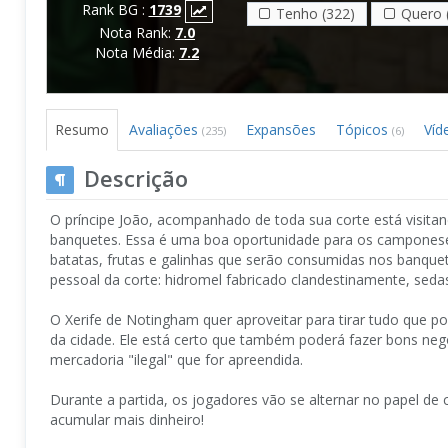
Rank BG :
1739
Tenho (322)
Quero 
Nota Rank:
7.0
Nota Média:
7.2
Resumo
Avaliações
Expansões
Tópicos
Víd
(235)
(6)
Descrição
O príncipe João, acompanhado de toda sua corte está visit
banquetes. Essa é uma boa oportunidade para os camponese
batatas, frutas e galinhas que serão consumidas nos banquet
pessoal da corte: hidromel fabricado clandestinamente, seda
O Xerife de Notingham quer aproveitar para tirar tudo que 
da cidade. Ele está certo que também poderá fazer bons neg
mercadoria "ilegal" que for apreendida.
Durante a partida, os jogadores vão se alternar no papel de
acumular mais dinheiro!