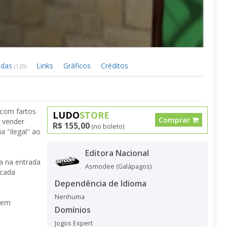
idas
Links
Gráficos
Créditos
(125)
 com fartos
LUDO
STORE
Comprar
 vender
R$ 155,00
(no boleto)
 "ilegal" ao
Editora Nacional
a na entrada
Asmodee (Galápagos)
 cada
Dependência de Idioma
Nenhuma
quem
Domínios
Jogos Expert