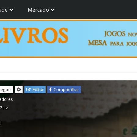
ade
Mercado
Seguir
Editar
Compartilhar
gadores
Zatz
)