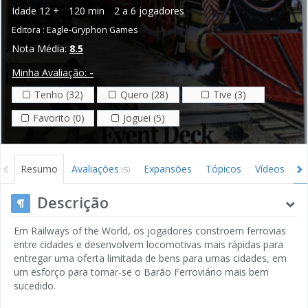
Idade
12 +
120 min
2 a 6 jogadores
Editora :
Eagle-Gryphon Games
Nota Média:
8.5
Minha Avaliação:
-
Tenho (32)
Quero (28)
Tive (3)
Favorito (0)
Joguei (5)
Resumo
Avaliações
Expansões
Tópicos
Vídeos
I
(5)
Descrição
Em Railways of the World, os jogadores constroem ferrovias
entre cidades e desenvolvem locomotivas mais rápidas para
entregar uma oferta limitada de bens para umas cidades, em
um esforço para tornar-se o Barão Ferroviário mais bem
sucedido.