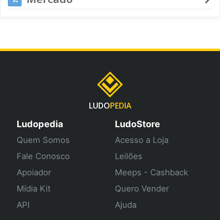
LUDO
PEDIA
Ludopedia
LudoStore
Quem Somos
Acesso a Loja
Fale Conosco
Leilões
Apoiador
Meeps - Cashback
Mídia Kit
Quero Vender
API
Ajuda