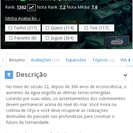
Rank:
1362
Nota Rank:
7.2
Nota Média:
7.6
Minha Avaliação:
-
Tenho (317)
Quero (114)
Tive (117)
Favorito (8)
Joguei (364)
Resumo
Avaliações
Expansões
Tópicos
Vídeo
(167)
(12)
Descrição
No meio do século 22, depois de 300 anos de inconsciência, o
aumento da água engolfa as últimas terras emergidas.
Lutando por suas vidas, os assentamentos dos sobreviventes
devem permanecer acima do nível do mar. Você mora na
colônia de Otys e você deve recuperar as civilizações
destruídas do passado nas profundezas para construir o
futuro da humanidade.