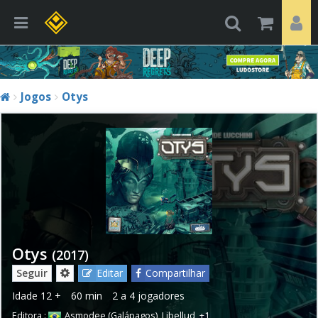
Jogos
Otys
Otys
(2017)
Seguir
Editar
Compartilhar
Idade
12 +
60 min
2 a 4 jogadores
Editora :
Asmodee (Galápagos)
,
Libellud
,
+1