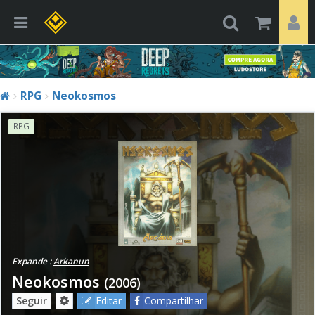
RPG
Neokosmos
RPG
Expande :
Arkanun
Neokosmos
(2006)
Seguir
Editar
Compartilhar