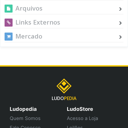
Arquivos
Links Externos
Mercado
LUDO
PEDIA
Ludopedia
LudoStore
Quem Somos
Acesso a Loja
Fale Conosco
Leilões