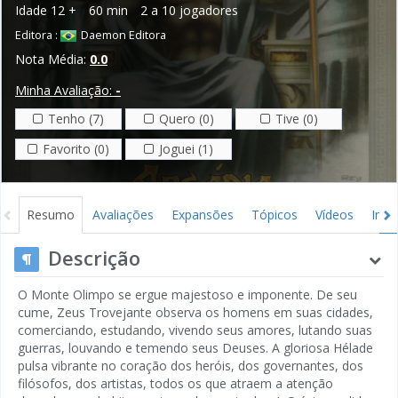
Idade
12 +
60 min
2 a 10 jogadores
Editora :
Daemon Editora
Nota Média:
0.0
Minha Avaliação:
-
Tenho (7)
Quero (0)
Tive (0)
Favorito (0)
Joguei (1)
Resumo
Avaliações
Expansões
Tópicos
Vídeos
Ima
Descrição
O Monte Olimpo se ergue majestoso e imponente. De seu
cume, Zeus Trovejante observa os homens em suas cidades,
comerciando, estudando, vivendo seus amores, lutando suas
guerras, louvando e temendo seus Deuses. A gloriosa Hélade
pulsa vibrante no coração dos heróis, dos governantes, dos
filósofos, dos artistas, todos os que atraem a atenção