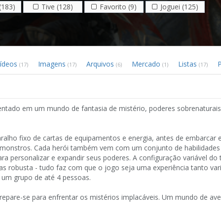
(183)
Tive (128)
Favorito (9)
Joguei (125)
ídeos
Imagens
Arquivos
Mercado
Listas
(17)
(17)
(6)
(1)
(17)
ientado em um mundo de fantasia de mistério, poderes sobrenaturais
aralho fixo de cartas de equipamentos e energia, antes de embarcar
de monstros. Cada herói também vem com um conjunto de habilidade
a personalizar e expandir seus poderes. A configuração variável do t
as robusta - tudo faz com que o jogo seja uma experiência tanto var
 um grupo de até 4 pessoas.
repare-se para enfrentar os mistérios implacáveis. Um mundo de ave