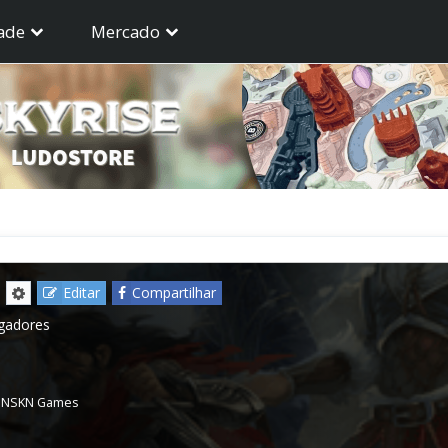
ade
Mercado
Editar
Compartilhar
ogadores
,
NSKN Games