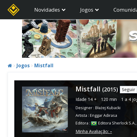
Novidades
Jogos
Comunid
Jogos
Mistfall
Mistfall
(2015)
Seguir
Idade
14 +
120 min
1 a 4 j
Designer :
Błażej Kubacki
Artista :
Enggar Adirasa
Editora :
Editora Sherlock S.A.
Minha Avaliação:
-