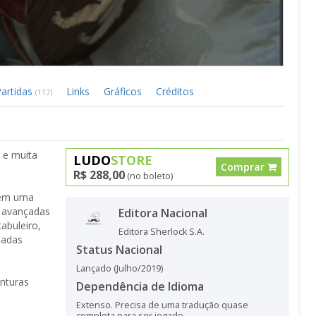
Partidas
Links
Gráficos
Créditos
(117)
 e muita
LUDO
STORE
Comprar
R$ 288,00
(no boleto)
 em uma
s avançadas
Editora Nacional
abuleiro,
Editora Sherlock S.A.
iadas
Status Nacional
Lançado (Julho/2019)
nturas
Dependência de Idioma
Extenso. Precisa de uma tradução quase
completa para ser jogado.