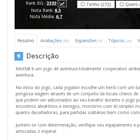
Rank BG :
3393
Tenho (272)
Quero 
Nota Rank:
6.5
Nota Média:
6.7
Resumo
Avaliações
Expansões
Tópicos
V
(85)
(9)
(24)
Descrição
Mistfall é um jogo de aventura totalmente cooperativo amb
aventura.
No início do jogo, cada jogador escolhe um herói com um b
perigosa viagem através de um conjunto de locais cheios 
que podem ser adicionados ao seu baralho durante o jogo par
encontros aleatórios e inimigos, monstros com AI simples m
quanto desafiadoras, para partidas solitárias bem como com
Juntem-se com determinação, verifique seu equipamento e p
arriscadas o espera!