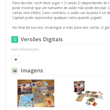
Para decolar, você deve jogar 1-3 cartas D (dependendo do t
pode mostrar que um tamanho de avião não pode decolar. Se
cartas sem efeito; Caso contrário, o avião sai da pista e s
Captain pode representar qualquer carta quando jogado.
No final da sua vez, recarregue a mão para seis cartas. O ga
Versões Digitais
Sem informações
Imagens