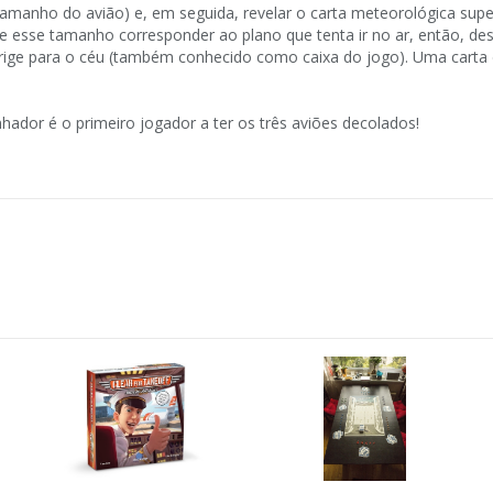
amanho do avião) e, em seguida, revelar o carta meteorológica supe
 esse tamanho corresponder ao plano que tenta ir no ar, então, des
e dirige para o céu (também conhecido como caixa do jogo). Uma carta
nhador é o primeiro jogador a ter os três aviões decolados!