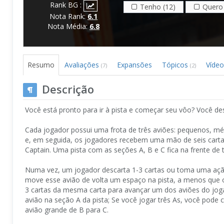
Rank BG :
Tenho (12)
Quero 
Nota Rank:
6.1
Nota Média:
6.8
Resumo
Avaliações
Expansões
Tópicos
Víde
(7)
(2)
Descrição
Você está pronto para ir à pista e começar seu vôo? Você des
Cada jogador possui uma frota de três aviões: pequenos, m
e, em seguida, os jogadores recebem uma mão de seis carta
Captain. Uma pista com as seções A, B e C fica na frente de
Numa vez, um jogador descarta 1-3 cartas ou toma uma açã
move esse avião de volta um espaço na pista, a menos que 
3 cartas da mesma carta para avançar um dos aviões do jog
avião na seção A da pista; Se você jogar três As, você pode 
avião grande de B para C.