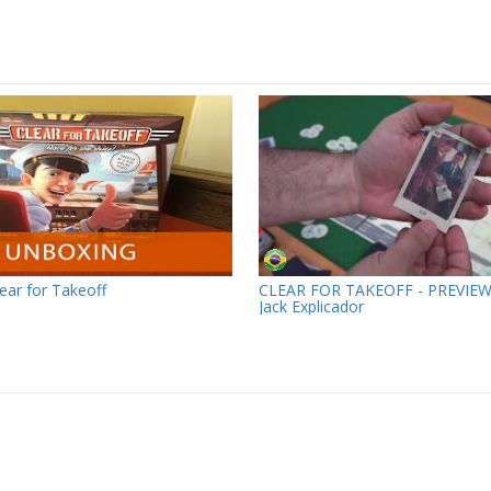
ear for Takeoff
CLEAR FOR TAKEOFF - PREVIEW 
Jack Explicador