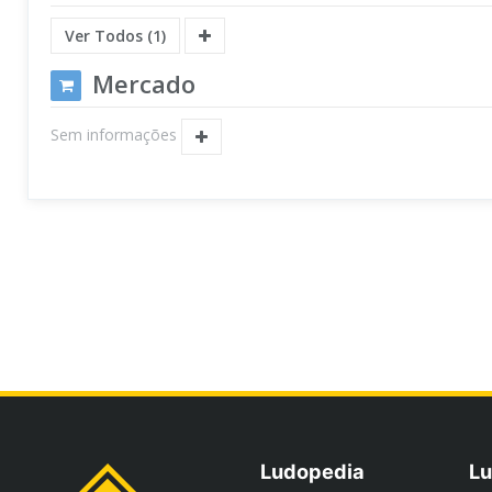
Ver Todos (1)
Mercado
Sem informações
Ludopedia
Lu