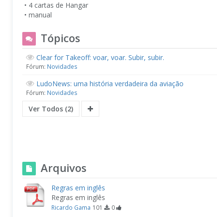
• 4 cartas de Hangar
• manual
Tópicos
Clear for Takeoff: voar, voar. Subir, subir.
Fórum:
Novidades
LudoNews: uma história verdadeira da aviação
Fórum:
Novidades
Ver Todos (2)
Arquivos
Regras em inglês
Regras em inglês
Ricardo Gama
101
0