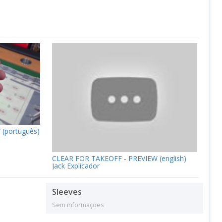
(português)
CLEAR FOR TAKEOFF - PREVIEW (english)
Jack Explicador
Sleeves
Sem informações