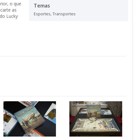
rior, o que
Temas
carte as
Esportes
,
Transportes
 do Lucky