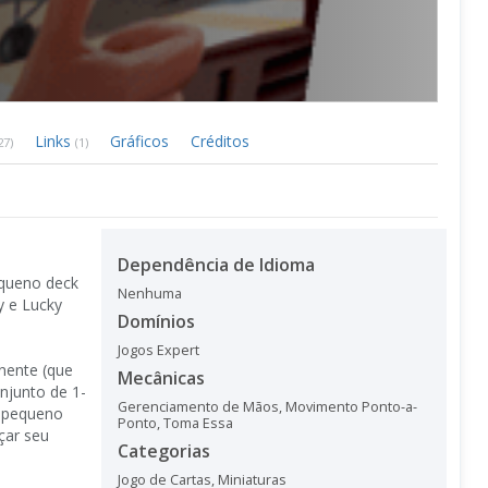
Links
Gráficos
Créditos
27)
(1)
Dependência de Idioma
equeno deck
Nenhuma
y e Lucky
Domínios
Jogos Expert
nente (que
Mecânicas
njunto de 1-
Gerenciamento de Mãos
,
Movimento Ponto-a-
u pequeno
Ponto
,
Toma Essa
çar seu
Categorias
Jogo de Cartas
,
Miniaturas