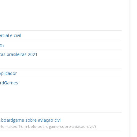
ial e civil
ios
as brasileiras 2021
xplicador
ardGames
oardgame sobre aviação civil
r-for-takeoff-um-belo-boardgame-sobre-aviacao-civil/)