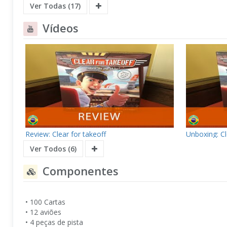
Ver Todas (17)
Vídeos
Review: Clear for takeoff
Unboxing: Cl
Ver Todos (6)
Componentes
• 100 Cartas
• 12 aviões
• 4 peças de pista