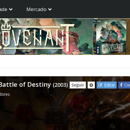
ade
Mercado
Battle of Destiny
(2003)
Seguir
Editar
Co
dores