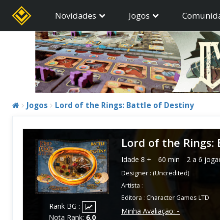
Novidades
Jogos
Comunid
Jogos
Lord of the Rings: Battle of Destiny
Lord of the Rings: 
Idade
8 +
60 min
2 a 6 joga
Designer :
(Uncredited)
Artista :
Editora :
Character Games LTD
Rank BG :
Minha Avaliação:
-
Nota Rank:
6.0