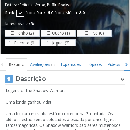
Editora :
Editorial Verbo
,
Puffin Books
Rank:
Nota Rank:
6.0
Nota Média:
8.0
Minha Avaliação:
-
Tenho (2)
Quero (1)
Tive (0)
Favorito (0)
Joguei (2)
Resumo
Avaliações
Expansões
Tópicos
Vídeos
I
(1)
Descrição
Legend of the Shadow Warriors
Uma lenda ganhou vida!
Uma loucura estranha está no exterior na Gallantaria. Os
aldeões estão sendo colocados à espada por cinco figuras
fantasmagóricas. Os Shadow Warriors são seres misteriosos