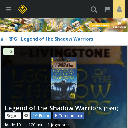
RPG
Legend of the Shadow Warriors
RPG
Legend of the Shadow Warriors
(1991)
Seguir
Editar
Compartilhar
Idade
10 +
120 min
1 jogadores