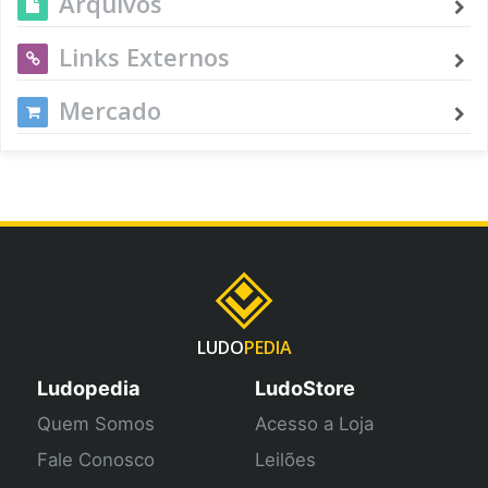
Arquivos
Links Externos
Mercado
LUDO
PEDIA
Ludopedia
LudoStore
Quem Somos
Acesso a Loja
Fale Conosco
Leilões