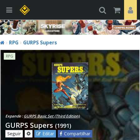
RPG
GURPS Supers
RPG
Expande :
GURPS Basic Set (Third Edition)
GURPS Supers
(1991)
Seguir
Editar
Compartilhar