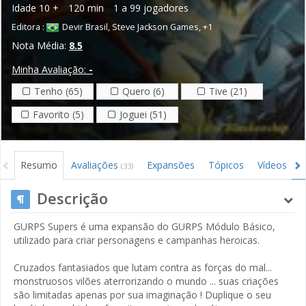
Idade
10 +
120 min
1 a 99 jogadores
Editora :
Devir Brasil
,
Steve Jackson Games
,
+1
Nota Média:
8.5
Minha Avaliação:
-
Tenho (65)
Quero (6)
Tive (21)
Favorito (5)
Joguei (51)
Resumo
Avaliações
Expansões
Tópicos
Vídeos
(33)
Descrição
GURPS Supers é uma expansão do GURPS Módulo Básico,
utilizado para criar personagens e campanhas heroicas.
Cruzados fantasiados que lutam contra as forças do mal...
monstruosos vilões aterrorizando o mundo ... suas criações
são limitadas apenas por sua imaginação ! Duplique o seu