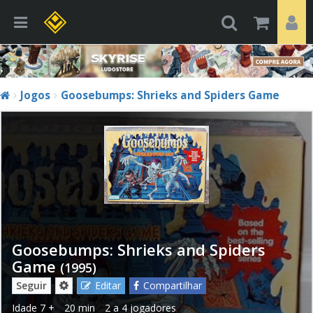
Jogos
Goosebumps: Shrieks and Spiders Game
Goosebumps: Shrieks and Spiders
Game
(1995)
Seguir
Editar
Compartilhar
Idade
7 +
20 min
2 a 4 jogadores