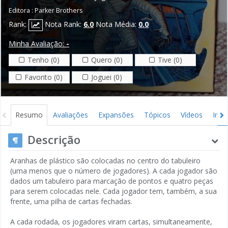
Editora :
Parker Brothers
Rank:
Nota Rank:
6.0
Nota Média:
0.0
Minha Avaliação:
-
Tenho (0)
Quero (0)
Tive (0)
Favorito (0)
Joguei (0)
Resumo
Avaliações
Expansões
Tópicos
Vídeos
Ima
Descrição
Aranhas de plástico são colocadas no centro do tabuleiro
(uma menos que o número de jogadores). A cada jogador são
dados um tabuleiro para marcação de pontos e quatro peças
para serem colocadas nele. Cada jogador tem, também, a sua
frente, uma pilha de cartas fechadas.
A cada rodada, os jogadores viram cartas, simultaneamente,