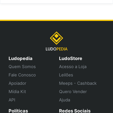
LUDO
PEDIA
Ludopedia
LudoStore
Quem Somos
Acesso a Loja
Fale Conosco
Leilões
Apoiador
Meeps - Cashback
Mídia Kit
Quero Vender
API
Ajuda
Políticas
Redes Sociais