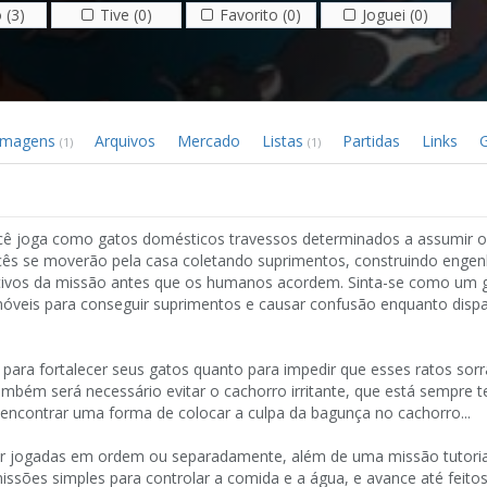
 (3)
Tive (0)
Favorito (0)
Joguei (0)
Imagens
Arquivos
Mercado
Listas
Partidas
Links
G
(1)
(1)
ocê joga como gatos domésticos travessos determinados a assumir o
s se moverão pela casa coletando suprimentos, construindo enge
etivos da missão antes que os humanos acordem. Sinta-se como um 
óveis para conseguir suprimentos e causar confusão enquanto dispa
 para fortalecer seus gatos quanto para impedir que esses ratos sorr
mbém será necessário evitar o cachorro irritante, que está sempre 
 encontrar uma forma de colocar a culpa da bagunça no cachorro...
r jogadas em ordem ou separadamente, além de uma missão tutoria
sões simples para controlar a comida e a água, e avance até feito