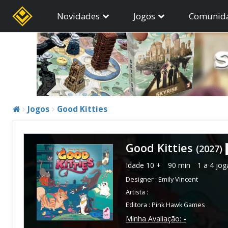
Novidades
Jogos
Comunid
Jogos
Good Kitties
Good Kitties
(2027)
Idade
10 +
90 min
1 a 4 jo
Designer :
Emily Vincent
Artista :
Editora :
Pink Hawk Games
Minha Avaliação:
-