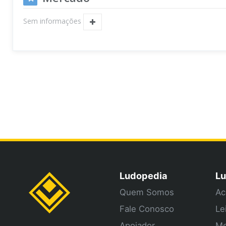
Sem informações
Ludopedia
Lu
Quem Somos
Ac
Fale Conosco
Le
Apoiador
Me