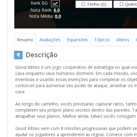
Rank BG :
Tenho (0)
Quero
Nota Rank:
6.0
Nota Média:
0.0
Resumo
Avaliações
Expansões
Tópicos
Vídeos
Descrição
Good Kitties é um jogo cooperativo de estratégia no qual v
casa enquanto seus humanos dormem. Em cada missão, você
inventivas e usando essas invenções para completar os obj
contorcer para aumentar seu poder de ataque, arranhar os m
casa.
Ao longo do caminho, vocês precisarão capturar ratos, tanto
completem seu próprio plano secreto dentro das paredes. Ta
atrapalhar seus planos. Melhor ainda, talvez vocês consigam
Good Kitties vem com 8 missões progressivas que podem se
ajudar os jogadores a aprenderem as regras. Comece com mis