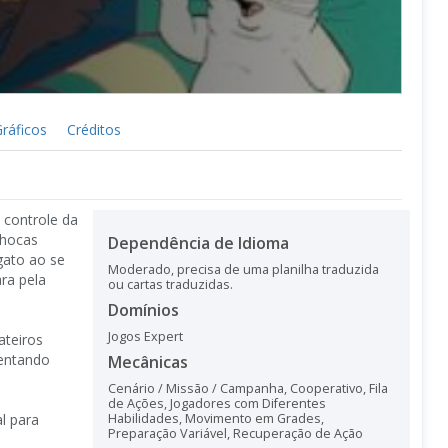
ráficos
Créditos
 controle da
nhocas
Dependência de Idioma
gato ao se
Moderado, precisa de uma planilha traduzida
ra pela
ou cartas traduzidas.
Domínios
Jogos Expert
ateiros
tentando
Mecânicas
Cenário / Missão / Campanha
,
Cooperativo
,
Fila
de Ações
,
Jogadores com Diferentes
l para
Habilidades
,
Movimento em Grades
,
Preparação Variável
,
Recuperação de Ação
s