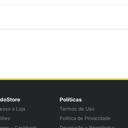
doStore
Políticas
esso a Loja
Termos de Uso
ilões
Política de Privacidade
eps - Cashback
Devolução e Reembolso