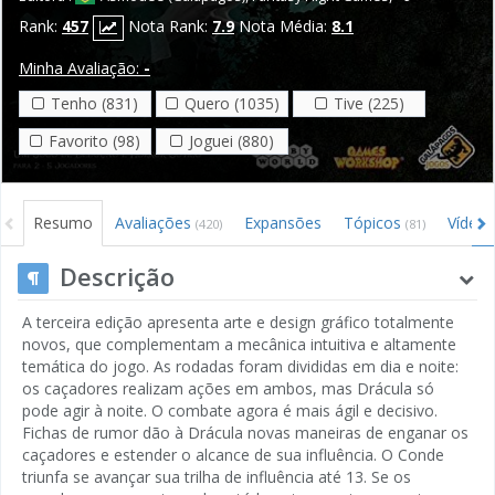
Rank:
457
Nota Rank:
7.9
Nota Média:
8.1
Minha Avaliação:
-
Tenho (831)
Quero (1035)
Tive (225)
Favorito (98)
Joguei (880)
Resumo
Avaliações
Expansões
Tópicos
Vídeo
(420)
(81)
Descrição
A terceira edição apresenta arte e design gráfico totalmente
novos, que complementam a mecânica intuitiva e altamente
temática do jogo. As rodadas foram divididas em dia e noite:
os caçadores realizam ações em ambos, mas Drácula só
pode agir à noite. O combate agora é mais ágil e decisivo.
Fichas de rumor dão à Drácula novas maneiras de enganar os
caçadores e estender o alcance de sua influência. O Conde
triunfa se avançar sua trilha de influência até 13. Se os