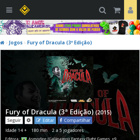
Jogos
Fury of Dracula (3ª Edição)
Fury of Dracula (3ª Edição)
(2015)
Seguir
Editar
Compartilhar
Idade
14 +
180 min
2 a 5 jogadores
Editora :
Asmodee (Galápagos)
,
Fantasy Flight Games
,
+9