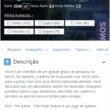
Rank:
3546
Nota Rank:
6.4
Nota Média:
7.0
Minha Avaliação:
-
Tenho (105)
Quero (60)
Tive (40)
Favorito (1)
Joguei (79)
Resumo
Avaliações
Expansões
Tópicos
Vídeos
(36)
(3)
(1
Descrição
Você é um membro de um grande grupo de pesquisa no
Ártico. De repente, o alarme de evacuação soa. Você corre
para a porta, mas esta já se fechou automaticamente. Você
descobre que um laboratório vizinho foi destruído. Enquanto
pondera sobre o que aconteceu, descobre um caderno e
percebe-se que tem pouco tempo para escapar.
EXIT: The Game - The Polar Station é um jogo de quebra-