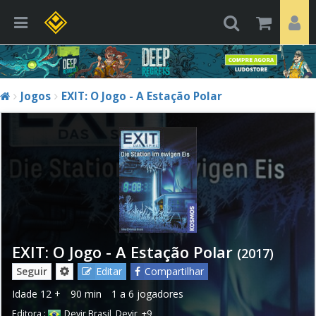
Jogos
EXIT: O Jogo - A Estação Polar
EXIT: O Jogo - A Estação Polar
(2017)
Seguir
Editar
Compartilhar
Idade
12 +
90 min
1 a 6 jogadores
Editora :
Devir Brasil
,
Devir
,
+9