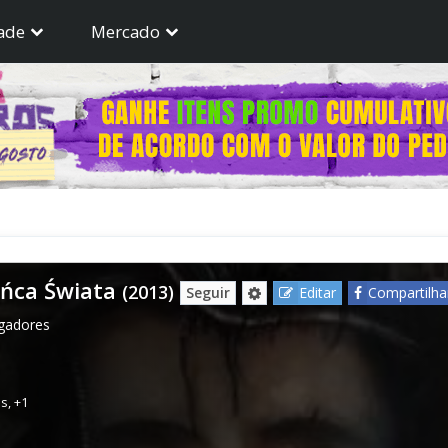
ade
Mercado
ańca Świata
(2013)
Seguir
Editar
Compartilha
ogadores
es
,
+1