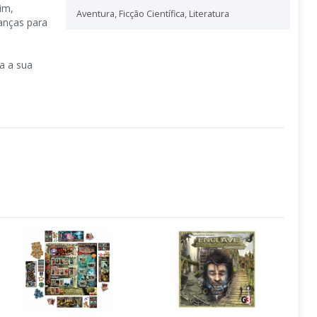
im,
Aventura
,
Ficção Científica
,
Literatura
anças para
a a sua