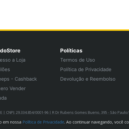
doStore
Políticas
esso a Loja
Termos de Uso
ilões
Política de Privacidade
eps - Cashback
Devolução e Reembolso
ero Vender
uda
| CNPJ: 29.334.854/0001-96 | R Dr Rubens Gomes Bueno, 395 - São Paulo
ado em nossa
Política de Privacidade
. Ao continuar navegando, você c