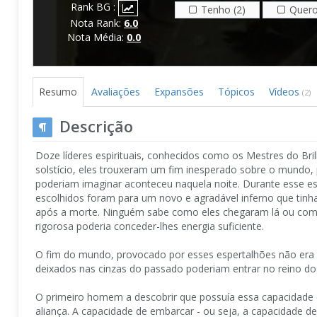
Rank BG :
Tenho (2)
Quero
Nota Rank:
6.0
Nota Média:
0.0
Resumo
Avaliações
Expansões
Tópicos
Vídeos
(2)
Descrição
Doze líderes espirituais, conhecidos como os Mestres do Bri
solstício, eles trouxeram um fim inesperado sobre o mundo,
poderiam imaginar aconteceu naquela noite. Durante esse espe
escolhidos foram para um novo e agradável inferno que tin
após a morte. Ninguém sabe como eles chegaram lá ou como 
rigorosa poderia conceder-lhes energia suficiente.
O fim do mundo, provocado por esses espertalhões não era 
deixados nas cinzas do passado poderiam entrar no reino dos
O primeiro homem a descobrir que possuía essa capacidade e
aliança. A capacidade de embarcar - ou seja, a capacidade d