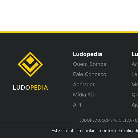
Ludopedia
Lu
Quem Somos
Ac
Fale Conosco
Le
Apoiador
Me
LUDO
PEDIA
Mídia Kit
Qu
API
Aj
LUDOPEDIA COMERCIO LTDA - ME 
Este site utiliza cookies, conforme explic