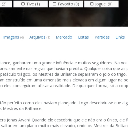
 (2)
Tive (1)
Favorito (0)
Joguei (0)
Imagens
Arquivos
Mercado
Listas
Partidas
Links
(6)
(1)
lliance, ganharam uma grande influência e muitos seguidores. Na noi
 precisamente nas regras que haviam predito. Qualquer coisa que as
táculo trágico, os Mestres da Brilliance separaram o joio do trigo,
ham construído em uma dimensão mais elevada em algum lugar na po
eles conseguiram afetar a realidade. De qualquer forma, só a coo
tão perfeito como eles haviam planejado. Logo descobriu-se que a
 Mestres da Brilliance.
ra Jonas Arvani. Quando ele descobriu que ele não era o único, ele
e saltar em um plano muito mais elevado, onde os Mestres da Brillia