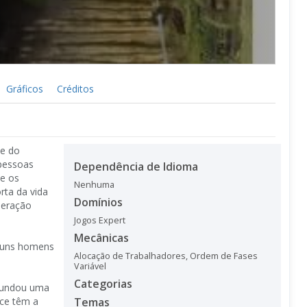
Gráficos
Créditos
te do
 pessoas
Dependência de Idioma
 e os
Nenhuma
rta da vida
Domínios
peração
Jogos Expert
Mecânicas
lguns homens
Alocação de Trabalhadores
,
Ordem de Fases
Variável
Categorias
 fundou uma
nce têm a
Temas