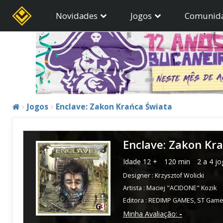
Novidades
Jogos
Comunid
Jogos
Enclave: Zakon Krańca Świata
Enclave: Zakon Kr
Idade
12 +
120 min
2 a 4 j
Designer :
Krzysztof Wolicki
Artista :
Maciej "ACIDONE" Kozik
Editora :
REDIMP GAMES
,
ST Gam
Minha Avaliação:
-