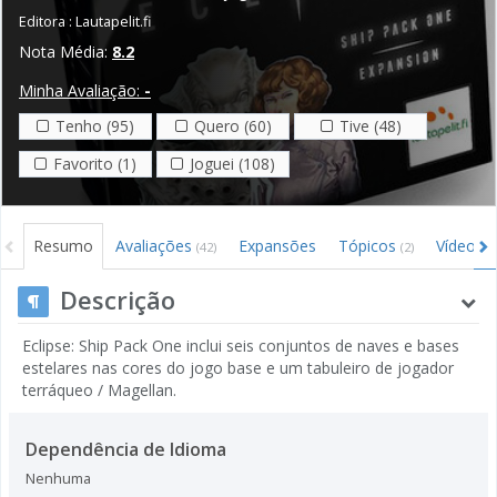
Editora :
Lautapelit.fi
Nota Média:
8.2
Minha Avaliação:
-
Tenho (95)
Quero (60)
Tive (48)
Favorito (1)
Joguei (108)
Resumo
Avaliações
Expansões
Tópicos
Vídeos
(42)
(2)
(1
Descrição
Eclipse: Ship Pack One inclui seis conjuntos de naves e bases
estelares nas cores do jogo base e um tabuleiro de jogador
terráqueo / Magellan.
Dependência de Idioma
Nenhuma