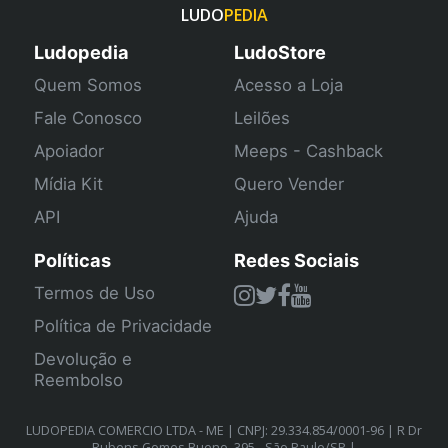
LUDO
PEDIA
Ludopedia
LudoStore
Quem Somos
Acesso a Loja
Fale Conosco
Leilões
Apoiador
Meeps - Cashback
Mídia Kit
Quero Vender
API
Ajuda
Políticas
Redes Sociais
Termos de Uso
Política de Privacidade
Devolução e
Reembolso
LUDOPEDIA COMERCIO LTDA - ME | CNPJ: 29.334.854/0001-96 | R Dr
Rubens Gomes Bueno, 395 - São Paulo/SP |