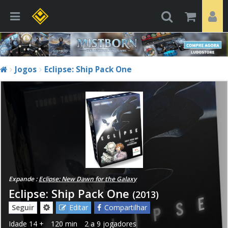
Jogos
Eclipse: Ship Pack One
Expande :
Eclipse: New Dawn for the Galaxy
Eclipse: Ship Pack One
(2013)
Seguir
Editar
Compartilhar
Idade
14 +
120 min
2 a 9 jogadores