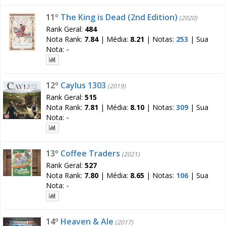
11º
The King is Dead (2nd Edition)
(2020)
Rank Geral:
484
Nota Rank:
7.84
|
Média:
8.21
|
Notas:
253
|
Sua
Nota:
-
12º
Caylus 1303
(2019)
Rank Geral:
515
Nota Rank:
7.81
|
Média:
8.10
|
Notas:
309
|
Sua
Nota:
-
13º
Coffee Traders
(2021)
Rank Geral:
527
Nota Rank:
7.80
|
Média:
8.65
|
Notas:
106
|
Sua
Nota:
-
14º
Heaven & Ale
(2017)