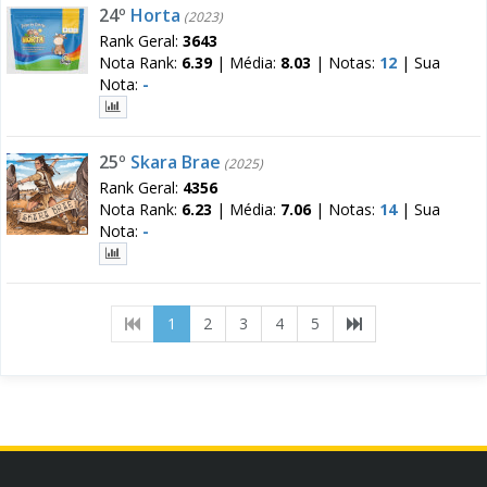
24º
Horta
(2023)
Rank Geral:
3643
Nota Rank:
6.39
|
Média:
8.03
|
Notas:
12
|
Sua
Nota:
-
25º
Skara Brae
(2025)
Rank Geral:
4356
Nota Rank:
6.23
|
Média:
7.06
|
Notas:
14
|
Sua
Nota:
-
(current)
1
2
3
4
5