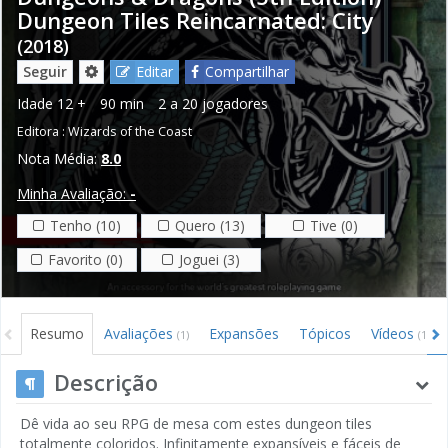
Dungeon Tiles Reincarnated: City
(2018)
Seguir
Editar
Compartilhar
Idade
12 +
90 min
2 a 20 jogadores
Editora :
Wizards of the Coast
Nota Média:
8.0
Minha Avaliação:
-
Tenho (10)
Quero (13)
Tive (0)
Favorito (0)
Joguei (3)
Resumo
Avaliações
Expansões
Tópicos
Vídeos
(1)
(1)
Descrição
Dê vida ao seu RPG de mesa com estes dungeon tiles
totalmente coloridos. Infinitamente expansíveis e fáceis de