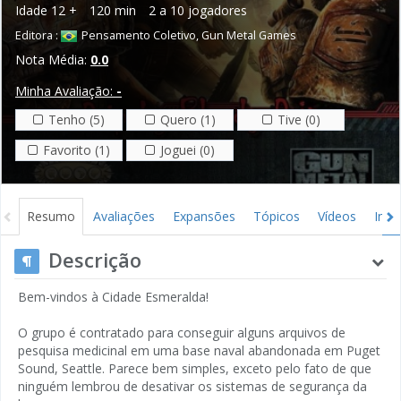
Idade
12 +
120 min
2 a 10 jogadores
Editora :
Pensamento Coletivo
,
Gun Metal Games
Nota Média:
0.0
Minha Avaliação:
-
Tenho (5)
Quero (1)
Tive (0)
Favorito (1)
Joguei (0)
Resumo
Avaliações
Expansões
Tópicos
Vídeos
Ima
Descrição
Bem-vindos à Cidade Esmeralda!
O grupo é contratado para conseguir alguns arquivos de
pesquisa medicinal em uma base naval abandonada em Puget
Sound, Seattle. Parece bem simples, exceto pelo fato de que
ninguém lembrou de desativar os sistemas de segurança da