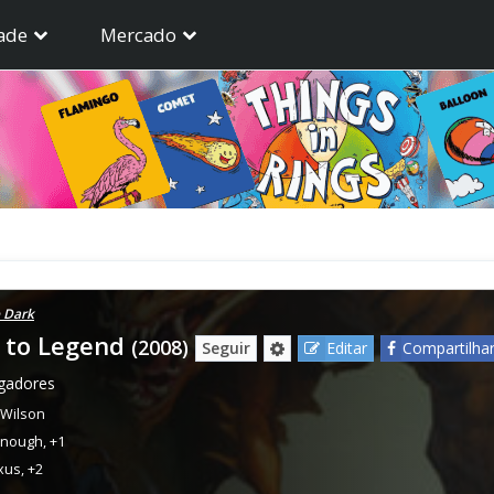
ade
Mercado
e Dark
 to Legend
(2008)
Seguir
Editar
Compartilha
ogadores
 Wilson
enough
,
+1
xus
,
+2