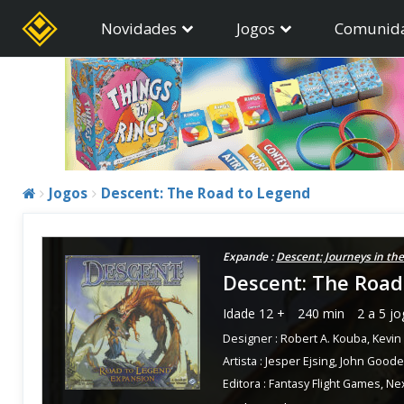
Novidades
Jogos
Comunid
Jogos
Descent: The Road to Legend
Expande :
Descent: Journeys in th
Descent: The Road
Idade
12 +
240 min
2 a 5 j
Designer :
Robert A. Kouba
,
Kevin
Artista :
Jesper Ejsing
,
John Good
Editora :
Fantasy Flight Games
,
Ne