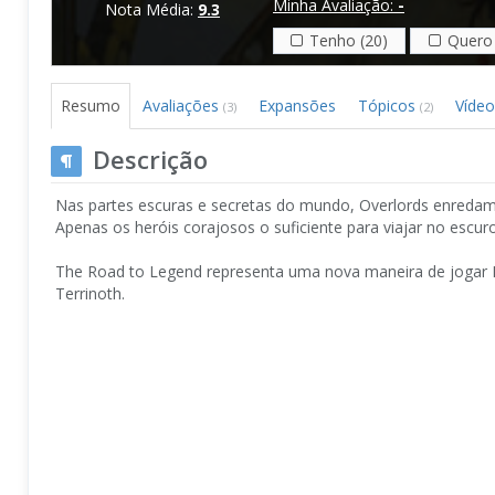
Minha Avaliação:
-
Nota Média:
9.3
Tenho (20)
Quero 
Resumo
Avaliações
Expansões
Tópicos
Víde
(3)
(2)
Descrição
Nas partes escuras e secretas do mundo, Overlords enredam
Apenas os heróis corajosos o suficiente para viajar no escu
The Road to Legend representa uma nova maneira de jogar 
Terrinoth.