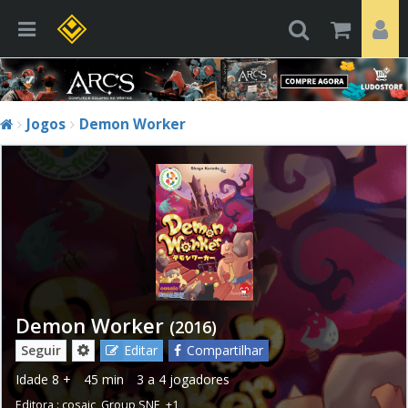
Jogos
Demon Worker
Demon Worker
(2016)
Seguir
Editar
Compartilhar
Idade
8 +
45 min
3 a 4 jogadores
Editora :
cosaic
,
Group SNE
,
+1