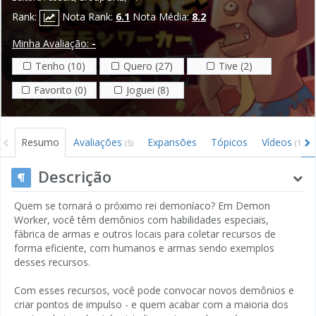
Rank:
Nota Rank:
6.1
Nota Média:
8.2
Minha Avaliação:
-
Tenho (10)
Quero (27)
Tive (2)
Favorito (0)
Joguei (8)
Resumo
Avaliações
Expansões
Tópicos
Vídeos
(5)
(1)
Descrição
Quem se tornará o próximo rei demoníaco? Em Demon
Worker, você têm demônios com habilidades especiais,
fábrica de armas e outros locais para coletar recursos de
forma eficiente, com humanos e armas sendo exemplos
desses recursos.
Com esses recursos, você pode convocar novos demônios e
criar pontos de impulso - e quem acabar com a maioria dos