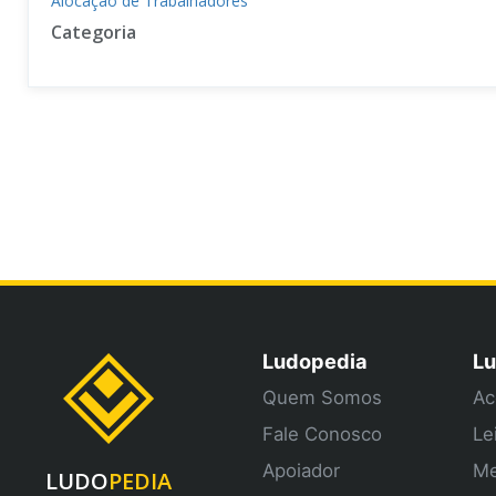
Alocação de Trabalhadores
Categoria
Ludopedia
Lu
Quem Somos
Ac
Fale Conosco
Le
Apoiador
Me
LUDO
PEDIA