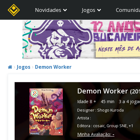
Novidades
Jogos
Comunid
Jogos
Demon Worker
Demon Worker
(20
Idade
8 +
45 min
3 a 4 joga
Designer :
Shogo Kuroda
Artista :
Editora :
cosaic
,
Group SNE
,
+1
Minha Avaliação:
-