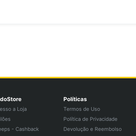
doStore
Políticas
esso a Loja
Termos de Uso
ilões
Política de Privacidade
eps - Cashback
Devolução e Reembolso