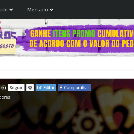
ade
Mercado
16)
Seguir
Editar
Compartilhar
dores