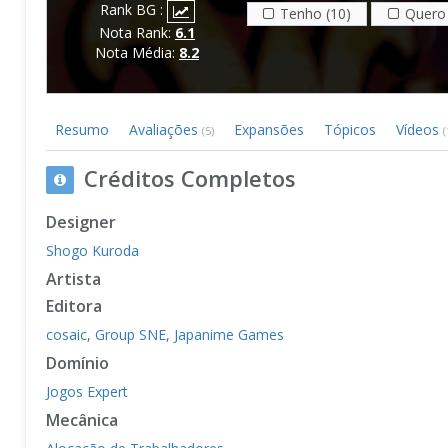
Rank BG :
Tenho (10)
Quero 
Nota Rank:
6.1
Nota Média:
8.2
Resumo
Avaliações
Expansões
Tópicos
Vídeos
(5)
(
Créditos Completos
Designer
Shogo Kuroda
Artista
Editora
cosaic
,
Group SNE
,
Japanime Games
Domínio
Jogos Expert
Mecânica