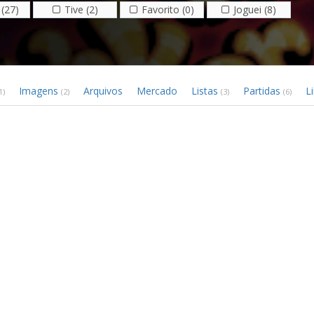
(27)
Tive (2)
Favorito (0)
Joguei (8)
Imagens
Arquivos
Mercado
Listas
Partidas
L
1)
(2)
(3)
(6)