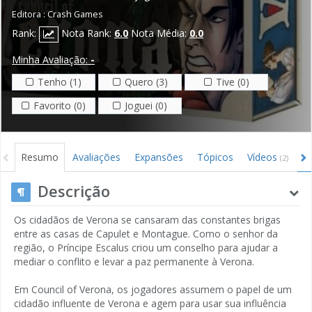
Editora :
Crash Games
Rank:
Nota Rank:
6.0
Nota Média:
0.0
Minha Avaliação:
-
Tenho (1)
Quero (3)
Tive (0)
Favorito (0)
Joguei (0)
Resumo
Avaliações
Expansões
Tópicos
Vídeos
I
(2)
Descrição
Os cidadãos de Verona se cansaram das constantes brigas
entre as casas de Capulet e Montague. Como o senhor da
região, o Príncipe Escalus criou um conselho para ajudar a
mediar o conflito e levar a paz permanente à Verona.
Em Council of Verona, os jogadores assumem o papel de um
cidadão influente de Verona e agem para usar sua influência