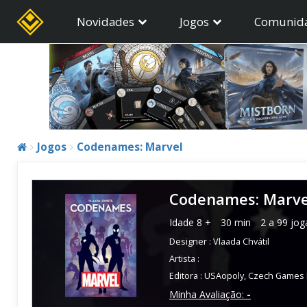
Novidades
Jogos
Comunid
Jogos
Codenames: Marvel
Codenames: Marve
Idade
8 +
30 min
2 a 99 jo
Designer :
Vlaada Chvátil
Artista :
Editora :
USAopoly
,
Czech Games 
Minha Avaliação:
-