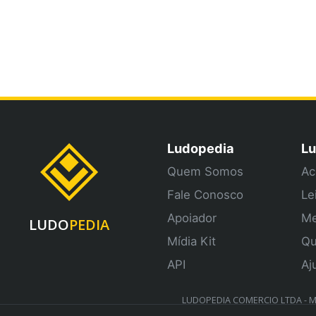
Ludopedia
Lu
Quem Somos
Ac
Fale Conosco
Le
Apoiador
Me
LUDO
PEDIA
Mídia Kit
Qu
API
Aj
LUDOPEDIA COMERCIO LTDA - ME 