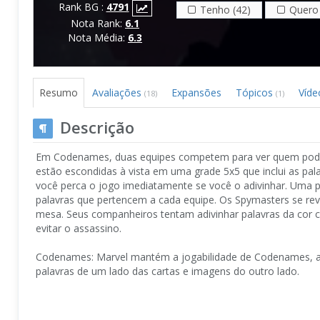
Rank BG :
4791
Tenho (42)
Quero 
Nota Rank:
6.1
Nota Média:
6.3
Resumo
Avaliações
Expansões
Tópicos
Víd
(18)
(1)
Descrição
Em Codenames, duas equipes competem para ver quem pode a
estão escondidas à vista em uma grade 5x5 que inclui as pal
você perca o jogo imediatamente se você o adivinhar. Uma
palavras que pertencem a cada equipe. Os Spymasters se re
mesa. Seus companheiros tentam adivinhar palavras da cor c
evitar o assassino.
Codenames: Marvel mantém a jogabilidade de Codenames, a
palavras de um lado das cartas e imagens do outro lado.