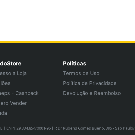
doStore
Políticas
esso a Loja
Termos de Uso
ilões
Política de Privacidade
eps - Cashback
Devolução e Reembolso
ero Vender
uda
| CNPJ: 29.334.854/0001-96 | R Dr Rubens Gomes Bueno, 395 - São Paulo