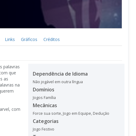
Links
Gráficos
Créditos
s palavras
 com que
Dependência de Idioma
s as
Não jogável em outra língua
alavras na
Domínios
 querem
Jogos Família
Mecânicas
arvel, com
Force sua sorte
,
Jogo em Equipe
,
Dedução
Categorias
Jogo Festivo