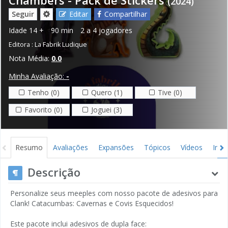
(2024)
Seguir
Editar
Compartilhar
Idade
14 +
90 min
2 a 4 jogadores
Editora :
La Fabrik Ludique
Nota Média:
0.0
Minha Avaliação:
-
Tenho (0)
Quero (1)
Tive (0)
Favorito (0)
Joguei (3)
Resumo
Avaliações
Expansões
Tópicos
Vídeos
Ima
Descrição
Personalize seus meeples com nosso pacote de adesivos para
Clank! Catacumbas: Cavernas e Covis Esquecidos!
Este pacote inclui adesivos de dupla face: