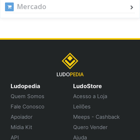
Mercado
LUDO
PEDIA
Ludopedia
LudoStore
Quem Somos
Acesso a Loja
Fale Conosco
Leilões
Apoiador
Meeps - Cashback
Mídia Kit
Quero Vender
API
Ajuda