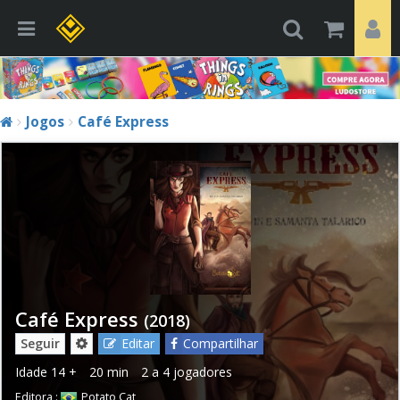
Jogos
Café Express
Café Express
(2018)
Seguir
Editar
Compartilhar
Idade
14 +
20 min
2 a 4 jogadores
Editora :
Potato Cat