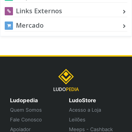
Links Externos
Mercado
LUDO
PEDIA
Ludopedia
LudoStore
Quem Somos
Acesso a Loja
Fale Conosco
Leilões
Apoiador
Meeps - Cashback