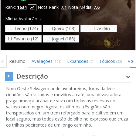
Rank:
1634
Nota Rank:
7.1
Nota Média:
7.6
Minha Avaliação:
-
Tenho (174)
Quero (103)
Tive (66)
Favorito (12)
Joguei (188)
Resumo
Avaliações
Expansões
Tópicos
Víd
(101)
(2)
(22)
Descrição
Num Oeste Selvagem onde aventureiros, foras-da-lei e
cidadãos são viciados e movidos a café, uma devastadora
praga ameaça acabar de vez com todas as reservas do
valioso ouro negro. Agora, os últimos três grãos são
transportados em um trem reforçado para o cultivo em um
local seguro, mas todos estão de olho no expresso que cruza
os trilhos poeirentos de um longo caminho.