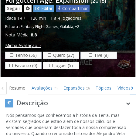
(2018)
Seguir
Editar
Compartilhar
Idade
14 +
120 min
1 a 4 jogadores
Editora :
Fantasy Flight Games
,
Galakta
,
+2
Nota Média:
8.8
Minha Avaliação:
-
Tenho (56)
Quero (27)
Tive (8)
Favorito (0)
Joguei (5)
Resumo
Avaliações
Expansões
Tópicos
Vídeos
(4)
(3)
(3)
Descrição
Nós pensamos que conhecemos a história da Terra, mas
existem segredos que estão além de nossos cálculos e
verdades que poderiam desfazer toda a nossa compreensão
do universo. Quando o renomado historiador Alejandro Vela