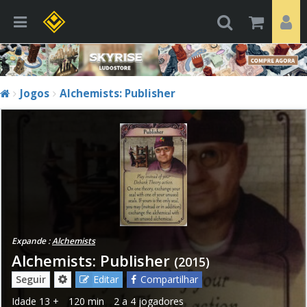
Jogos
Alchemists: Publisher
Expande :
Alchemists
Alchemists: Publisher
(2015)
Seguir
Editar
Compartilhar
Idade
13 +
120 min
2 a 4 jogadores