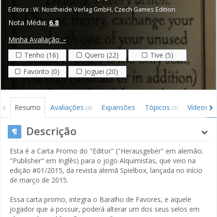
Editora :
W. Nostheide Verlag GmbH
,
Czech Games Edition
Nota Média:
6.8
Minha Avaliação:
-
Tenho (16)
Quero (22)
Tive (5)
Favorito (0)
Joguei (20)
Resumo
Avaliações
Expansões
Tópicos
Vídeos
(4)
(1)
Descrição
Esta é a Carta Promo do "Editor" ("Herausgeber" em alemão;
"Publisher" em Inglês) para o jogo Alquimistas, que veio na
edição #01/2015, da revista alemã Spielbox, lançada no início
de março de 2015.
Essa carta promo, integra o Baralho de Favores, e aquele
jogador que a possuir, poderá alterar um dos seus selos em