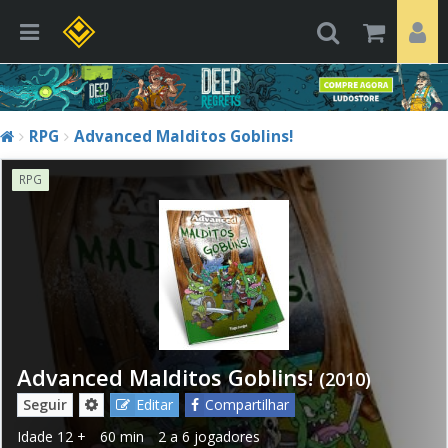
RPG
Advanced Malditos Goblins!
RPG
Advanced Malditos Goblins!
(2010)
Seguir
Editar
Compartilhar
Idade
12 +
60 min
2 a 6 jogadores