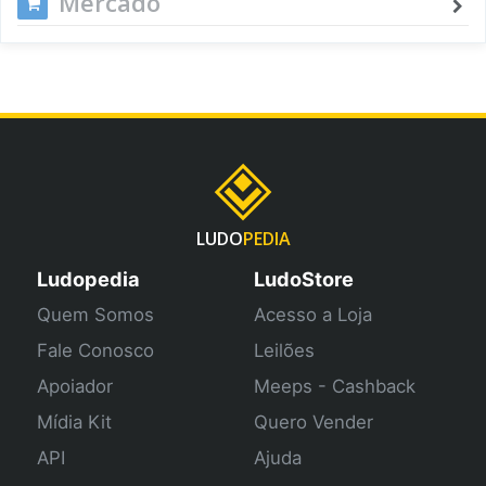
Mercado
LUDO
PEDIA
Ludopedia
LudoStore
Quem Somos
Acesso a Loja
Fale Conosco
Leilões
Apoiador
Meeps - Cashback
Mídia Kit
Quero Vender
API
Ajuda