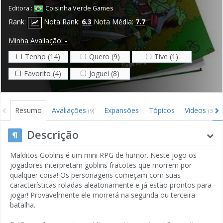
Editora :
Coisinha Verde Games
Rank:
Nota Rank:
6.3
Nota Média:
7.7
Minha Avaliação:
-
Tenho (14)
Quero (9)
Tive (1)
Favorito (4)
Joguei (8)
Resumo
Avaliações
Expansões
Tópicos
Vídeos
(9)
(3)
Descrição
Malditos Goblins é um mini RPG de humor. Neste jogo os
jogadores interpretam goblins fracotes que morrem por
qualquer coisa! Os personagens começam com suas
características roladas aleatoriamente e já estão prontos para
jogar! Provavelmente ele morrerá na segunda ou terceira
batalha.