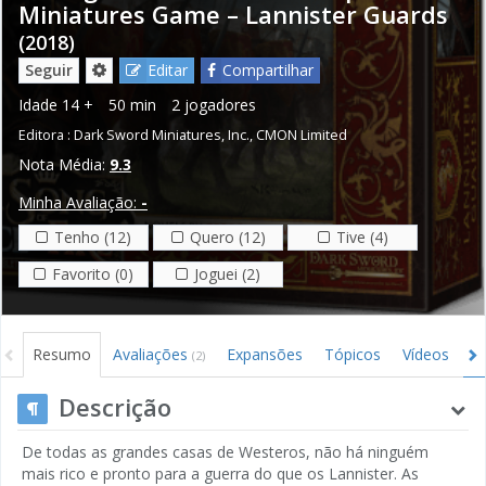
Miniatures Game – Lannister Guards
(2018)
Seguir
Editar
Compartilhar
Idade
14 +
50 min
2 jogadores
Editora :
Dark Sword Miniatures, Inc.
,
CMON Limited
Nota Média:
9.3
Minha Avaliação:
-
Tenho (12)
Quero (12)
Tive (4)
Favorito (0)
Joguei (2)
Resumo
Avaliações
Expansões
Tópicos
Vídeos
I
(2)
Descrição
De todas as grandes casas de Westeros, não há ninguém
mais rico e pronto para a guerra do que os Lannister. As