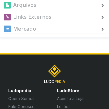
Arquivos
Links Externos
Mercado
LUDO
PEDIA
Ludopedia
LudoStore
Quem Somos
Acesso a Loja
Fale Conosco
Leilões