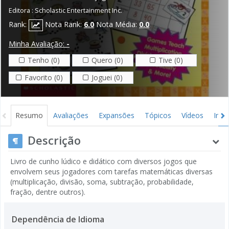
Editora :
Scholastic Entertainment Inc.
Rank:
Nota Rank:
6.0
Nota Média:
0.0
Minha Avaliação:
-
Tenho (0)
Quero (0)
Tive (0)
Favorito (0)
Joguei (0)
Resumo
Avaliações
Expansões
Tópicos
Vídeos
Ima
Descrição
Livro de cunho lúdico e didático com diversos jogos que
envolvem seus jogadores com tarefas matemáticas diversas
(multiplicação, divisão, soma, subtração, probabilidade,
fração, dentre outros).
Dependência de Idioma