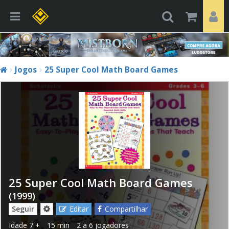
Jogos
25 Super Cool Math Board Games
25 Super Cool Math Board Games
(1999)
Seguir
Editar
Compartilhar
Idade
7 +
15 min
2 a 6 jogadores