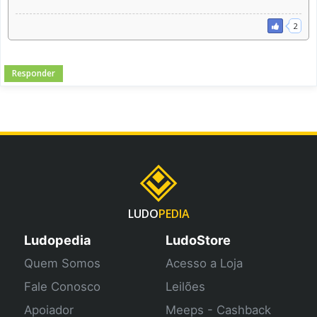
2
Responder
LUDO
PEDIA
Ludopedia
LudoStore
Quem Somos
Acesso a Loja
Fale Conosco
Leilões
Apoiador
Meeps - Cashback